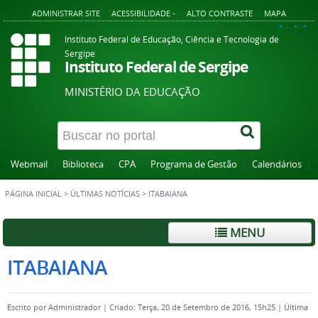
ADMINISTRAR SITE
ACESSIBILIDADE -
ALTO CONTRASTE
MAPA
A+
A
A-
Instituto Federal de Educação, Ciência e Tecnologia de
Sergipe
Instituto Federal de Sergipe
MINISTÉRIO DA EDUCAÇÃO
Webmail
Biblioteca
CPA
Programa de Gestão
Calendários
PÁGINA INICIAL
>
ÚLTIMAS NOTÍCIAS
>
ITABAIANA
MENU
ITABAIANA
Escrito por
Administrador
|
Criado: Terça, 20 de Setembro de 2016, 15h25
|
Última