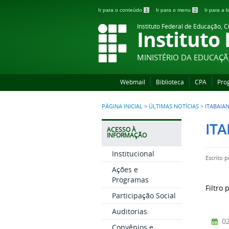
Ir para o conteúdo
1
Ir para o menu
2
Ir para a
Instituto Federal de Educação, C
Instituto
MINISTÉRIO DA EDUCAÇ
Webmail
Biblioteca
CPA
Pro
PÁGINA INICIAL
>
ÚLTIMAS NOTÍCIAS
>
ITABAIA
IT
ACESSO À
INFORMAÇÃO
Institucional
Escrito 
Ações e
Programas
Filtro 
Participação Social
Auditorias
02
Convênios e