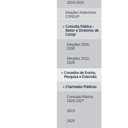
2024-2025
Eleições Anteriores
CONSUP
Consulta Pública -
Reitor e Diretores de
Campi
Eleições 2026-
2030
Eleições 2022-
2026
Conselho de Ensino,
Pesquisa e Extensão
Chamadas Públicas
Consulta Pública
2026-2027
2023
2020