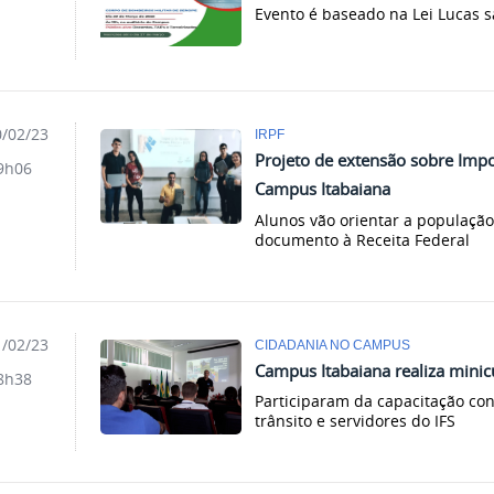
Evento é baseado na Lei Lucas 
/02/23
IRPF
Projeto de extensão sobre Impo
9h06
Campus Itabaiana
Alunos vão orientar a populaçã
documento à Receita Federal
/02/23
CIDADANIA NO CAMPUS
Campus Itabaiana realiza minic
8h38
Participaram da capacitação co
trânsito e servidores do IFS