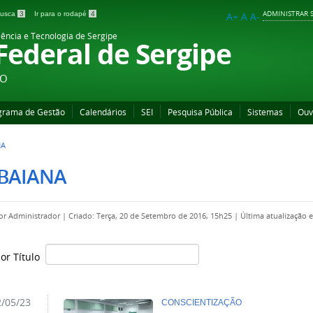
ADMINISTRAR S
 busca
3
Ir para o rodapé
4
A+
A
A-
iência e Tecnologia de Sergipe
 Federal de Sergipe
ÃO
grama de Gestão
Calendários
SEI
Pesquisa Pública
Sistemas
Ouv
NA
ABAIANA
por
Administrador
|
Criado: Terça, 20 de Setembro de 2016, 15h25
|
Última atualização 
por Título
/05/23
CONSCIENTIZAÇÃO