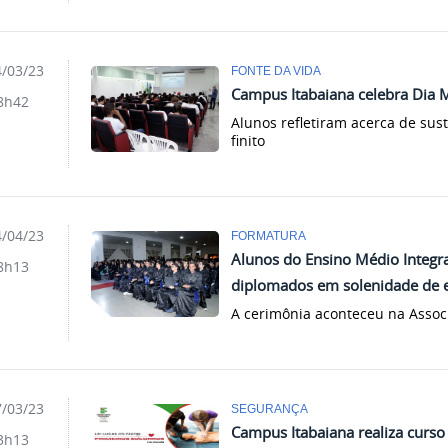
/03/23
FONTE DA VIDA
Campus Itabaiana celebra Dia 
8h42
Alunos refletiram acerca de sus
finito
/04/23
FORMATURA
Alunos do Ensino Médio Integr
8h13
diplomados em solenidade de 
A cerimônia aconteceu na Associ
/03/23
SEGURANÇA
Campus Itabaiana realiza curso
3h13