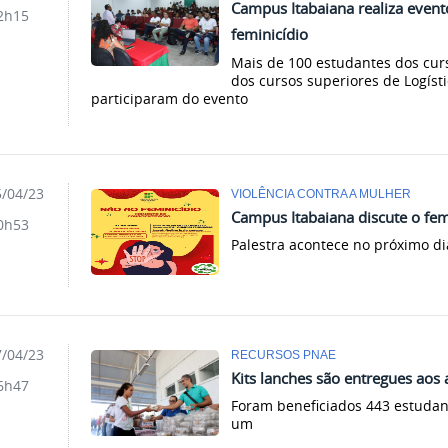
Campus Itabaiana realiza event
2h15
feminicídio
Mais de 100 estudantes dos cur
dos cursos superiores de Logíst
participaram do evento
/04/23
VIOLÊNCIA CONTRA A MULHER
Campus Itabaiana discute o fem
0h53
Palestra acontece no próximo di
/04/23
RECURSOS PNAE
Kits lanches são entregues aos
6h47
Foram beneficiados 443 estudan
um