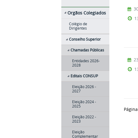
30
Orgãos Colegiados
1
Colégio de
Dirigentes
Conselho Superior
Chamadas Públicas
23
Entidades 2026-
2028
1
Editais CONSUP
Eleição 2026 -
2027
Eleição 2024 -
2025
Página
Eleição 2022 -
2023
Eleição
Complementar