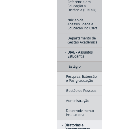
Referência em
Educação a
Distância (CREaD)
Núcleo de
Acessibilidade e
Educação Inclusiva
Departamento de
Gestão Acadêmica
DIAE - Assuntos
Estudantis
Estágio
Pesquisa, Extensão
e Pós-graduação
Gestão de Pessoas
Administração
Desenvolvimento
Institucional
Diretorias e