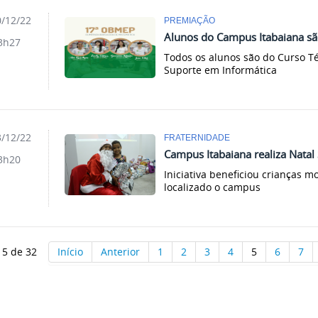
/12/22
PREMIAÇÃO
Alunos do Campus Itabaiana s
3h27
Todos os alunos são do Curso T
Suporte em Informática
/12/22
FRATERNIDADE
Campus Itabaiana realiza Natal 
3h20
Iniciativa beneficiou crianças m
localizado o campus
 5 de 32
Início
Anterior
1
2
3
4
5
6
7