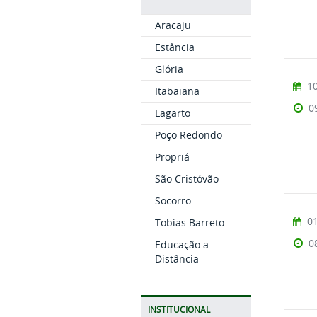
Aracaju
Estância
Glória
10
Itabaiana
0
Lagarto
Poço Redondo
Propriá
São Cristóvão
Socorro
01
Tobias Barreto
0
Educação a
Distância
INSTITUCIONAL