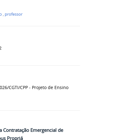
o
,
professor
2
6/CGTI/CPP - Projeto de Ensino
ra Contratação Emergencial de
pus Propriá