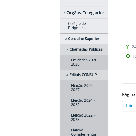
Orgãos Colegiados
Colégio de
Dirigentes
Conselho Superior
24
Chamadas Públicas
1
Entidades 2026-
2028
Editais CONSUP
Eleição 2026 -
2027
Página
Eleição 2024 -
2025
Iníci
Eleição 2022 -
2023
Eleição
Complementar