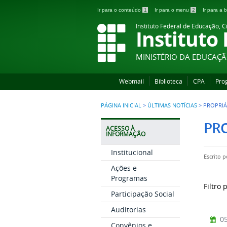
Ir para o conteúdo
1
Ir para o menu
2
Ir para a
Instituto Federal de Educação, C
Instituto
MINISTÉRIO DA EDUCAÇ
Webmail
Biblioteca
CPA
Pro
PÁGINA INICIAL
>
ÚLTIMAS NOTÍCIAS
>
PROPRIÁ
PR
ACESSO À
INFORMAÇÃO
Institucional
Escrito 
Ações e
Programas
Filtro 
Participação Social
Auditorias
05
Convênios e