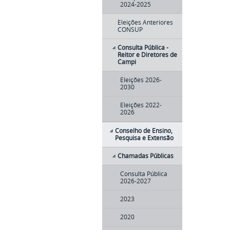
2024-2025
Eleições Anteriores
CONSUP
Consulta Pública -
Reitor e Diretores de
Campi
Eleições 2026-
2030
Eleições 2022-
2026
Conselho de Ensino,
Pesquisa e Extensão
Chamadas Públicas
Consulta Pública
2026-2027
2023
2020