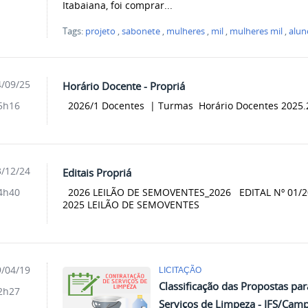
Itabaiana, foi comprar...
Tags:
projeto
,
sabonete
,
mulheres
,
mil
,
mulheres mil
,
alun
/09/25
Horário Docente - Propriá
2026/1 Docentes | Turmas Horário Docentes 2025.
5h16
/12/24
Editais Propriá
2026 LEILÃO DE SEMOVENTES_2026 EDITAL Nº 01/202
4h40
2025 LEILÃO DE SEMOVENTES
/04/19
LICITAÇÃO
Classificação das Propostas pa
2h27
Serviços de Limpeza - IFS/Cam