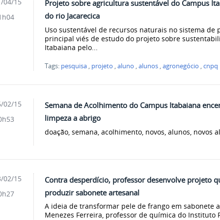
/04/15
Projeto sobre agricultura sustentável do Campus It
do rio Jacarecica
1h04
Uso sustentável de recursos naturais no sistema de p
principal viés de estudo do projeto sobre sustentab
Itabaiana pelo...
Tags:
pesquisa
,
projeto
,
aluno
,
alunos
,
agronegócio
,
cnpq
/02/15
Semana de Acolhimento do Campus Itabaiana ence
limpeza a abrigo
0h53
doação, semana, acolhimento, novos, alunos, novos al
/02/15
Contra desperdício, professor desenvolve projeto q
produzir sabonete artesanal
0h27
A ideia de transformar pele de frango em sabonete 
Menezes Ferreira, professor de química do Instituto