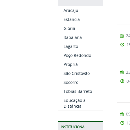
Aracaju
Estância
Glória
24
Itabaiana
1
Lagarto
Poço Redondo
Propriá
23
São Cristóvão
0
Socorro
Tobias Barreto
Educação a
Distância
09
1
INSTITUCIONAL