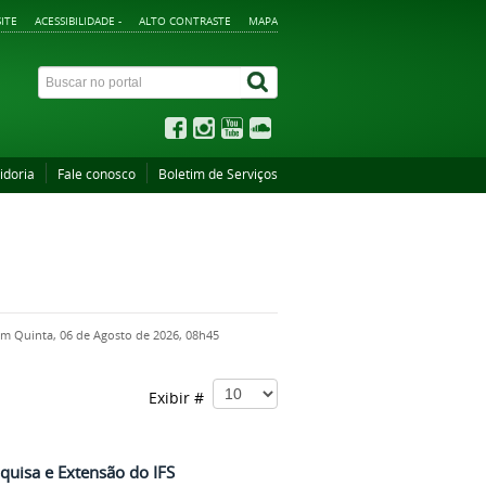
ITE
ACESSIBILIDADE -
ALTO CONTRASTE
MAPA
idoria
Fale conosco
Boletim de Serviços
em Quinta, 06 de Agosto de 2026, 08h45
Exibir #
squisa e Extensão do IFS