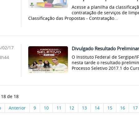
Acesse a planilha da classificaç
contratação de serviços de lim
Classificação das Propostas - Contratação...
/02/17
Divulgado Resultado Preliminar
O Instituto Federal de Sergipe
8h44
nesta tarde o resultado prelimi
Processo Seletivo 2017.1 do Curs
 18 de 18
o
Anterior
9
10
11
12
13
14
15
16
17