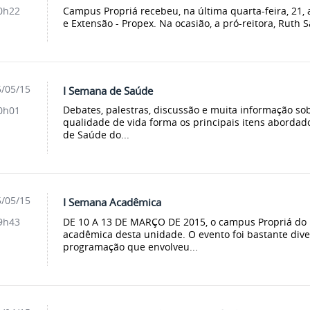
Campus Propriá recebeu, na última quarta-feira, 21, a
0h22
e Extensão - Propex. Na ocasião, a pró-reitora, Ruth S
/05/15
I Semana de Saúde
Debates, palestras, discussão e muita informação so
0h01
qualidade de vida forma os principais itens abordad
de Saúde do...
/05/15
I Semana Acadêmica
DE 10 A 13 DE MARÇO DE 2015, o campus Propriá do IF
9h43
acadêmica desta unidade. O evento foi bastante div
programação que envolveu...