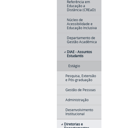
Referência em
Educação a
Distância (CREaD)
Núcleo de
Acessibilidade e
Educação Inclusiva
Departamento de
Gestão Acadêmica
DIAE - Assuntos
Estudantis
Estágio
Pesquisa, Extensão
e Pós-graduação
Gestão de Pessoas
Administração
Desenvolvimento
Institucional
Diretorias e