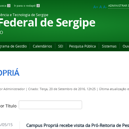
ADMINISTRAR S
 busca
3
Ir para o rodapé
4
A+
A
A-
iência e Tecnologia de Sergipe
 Federal de Sergipe
ÃO
grama de Gestão
Calendários
SEI
Pesquisa Pública
Sistemas
Ouv
OPRIÁ
por
Administrador
|
Criado: Terça, 20 de Setembro de 2016, 12h25
|
Última atualização 
por Título
/05/15
Campus Propriá recebe visita da Pró-Reitoria de Pe