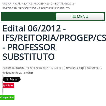
PÁGINA INICIAL
>
EDITAIS PROGEP
>
2012
>
EDITAL 06/2012 -
IFS/REITORIA/PROGEP/CSDP - PROFESSOR SUBSTITUTO
MENU
Edital 06/2012 -
IFS/REITORIA/PROGEP/C
- PROFESSOR
SUBSTITUTO
Publicado: Quarta, 10 de Janeiro de 2018, 12h10
|
Última atualização em Sexta, 12
de Janeiro de 2018, 09h55
Save