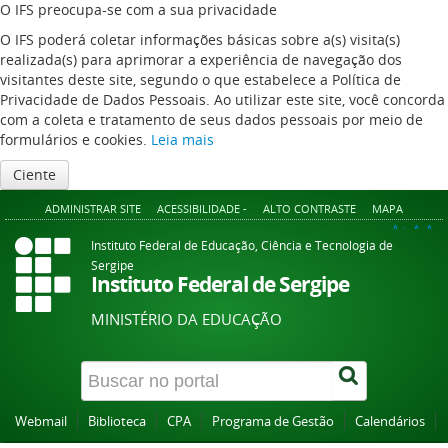
O IFS preocupa-se com a sua privacidade
O IFS poderá coletar informações básicas sobre a(s) visita(s)
realizada(s) para aprimorar a experiência de navegação dos
visitantes deste site, segundo o que estabelece a Política de
Privacidade de Dados Pessoais. Ao utilizar este site, você concorda
com a coleta e tratamento de seus dados pessoais por meio de
formulários e cookies.
Leia mais
Ciente
ADMINISTRAR SITE
ACESSIBILIDADE -
ALTO CONTRASTE
MAPA
A+
A
A-
Instituto Federal de Educação, Ciência e Tecnologia de
Sergipe
Instituto Federal de Sergipe
MINISTÉRIO DA EDUCAÇÃO
Webmail
Biblioteca
CPA
Programa de Gestão
Calendários