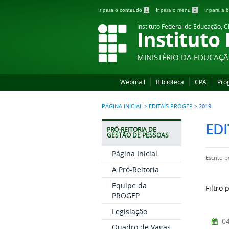
Ir para o conteúdo
1
Ir para o menu
2
Ir para a
Instituto Federal de Educação, C
Instituto
MINISTÉRIO DA EDUCAÇ
Webmail
Biblioteca
CPA
Pro
PÁGINA INICIAL
>
EDITAIS PROGEP
>
2019
EDI
PRÓ-REITORIA DE
GESTÃO DE PESSOAS
Página Inicial
Escrito 
A Pró-Reitoria
Equipe da
Filtro 
PROGEP
Legislação
04
Quadro de Vagas