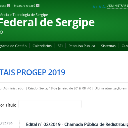
ADMINISTRAR S
 busca
3
Ir para o rodapé
4
A+
A
A-
iência e Tecnologia de Sergipe
 Federal de Sergipe
ÃO
grama de Gestão
Calendários
SEI
Pesquisa Pública
Sistemas
Ouv
TAIS PROGEP 2019
por
Administrador
|
Criado: Sexta, 18 de Janeiro de 2019, 08h40
|
Última atualização em 
por Título
/12/19
Edital nº 02/2019 - Chamada Pública de Redistribui