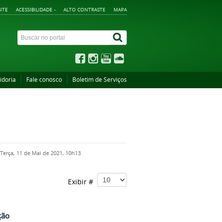
ITE
ACESSIBILIDADE -
ALTO CONTRASTE
MAPA
idoria
Fale conosco
Boletim de Serviços
Terça, 11 de Mai de 2021, 10h13
Exibir #
ção