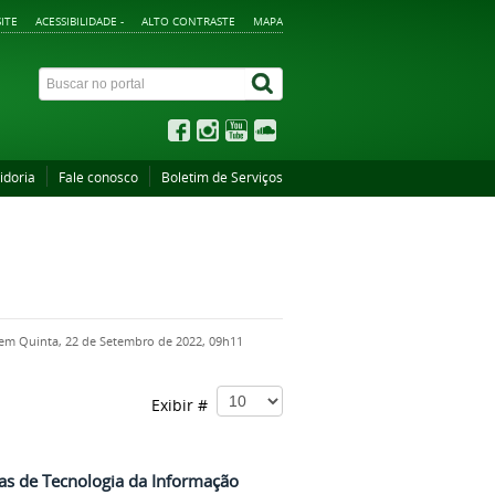
ITE
ACESSIBILIDADE -
ALTO CONTRASTE
MAPA
idoria
Fale conosco
Boletim de Serviços
 em Quinta, 22 de Setembro de 2022, 09h11
Exibir #
tas de Tecnologia da Informação