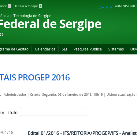
ADMINISTRAR S
 busca
3
Ir para o rodapé
4
A+
A
A-
iência e Tecnologia de Sergipe
 Federal de Sergipe
ÃO
grama de Gestão
Calendários
SEI
Pesquisa Pública
Sistemas
Ouv
TAIS PROGEP 2016
por
Administrador
|
Criado: Segunda, 08 de Janeiro de 2018, 18h19
|
Última atualização
por Título
/01/18
Edital 01/2016 - IFS/REITORIA/PROGEP/IFS - Analis