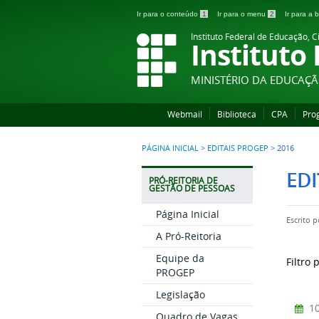
Ir para o conteúdo
1
Ir para o menu
2
Ir para a
Instituto Federal de Educação, C
Instituto
MINISTÉRIO DA EDUCAÇ
Webmail
Biblioteca
CPA
Pro
PÁGINA INICIAL
>
EDITAIS PROGEP
>
2016
EDI
PRÓ-REITORIA DE
GESTÃO DE PESSOAS
Página Inicial
Escrito 
A Pró-Reitoria
Equipe da
Filtro 
PROGEP
Legislação
10
Quadro de Vagas