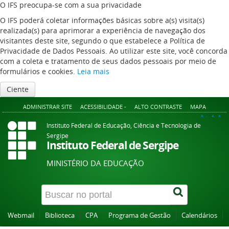
O IFS preocupa-se com a sua privacidade
O IFS poderá coletar informações básicas sobre a(s) visita(s)
realizada(s) para aprimorar a experiência de navegação dos
visitantes deste site, segundo o que estabelece a Política de
Privacidade de Dados Pessoais. Ao utilizar este site, você concorda
com a coleta e tratamento de seus dados pessoais por meio de
formulários e cookies.
Leia mais
Ciente
ADMINISTRAR SITE
ACESSIBILIDADE -
ALTO CONTRASTE
MAPA
A+
A
A-
Instituto Federal de Educação, Ciência e Tecnologia de
Sergipe
Instituto Federal de Sergipe
MINISTÉRIO DA EDUCAÇÃO
Webmail
Biblioteca
CPA
Programa de Gestão
Calendários