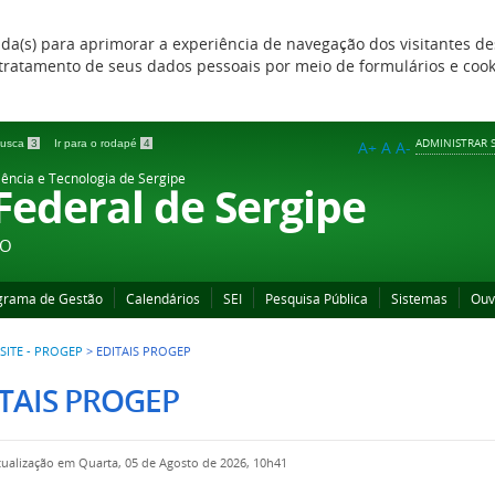
zada(s) para aprimorar a experiência de navegação dos visitantes de
 e tratamento de seus dados pessoais por meio de formulários e coo
ADMINISTRAR S
 busca
3
Ir para o rodapé
4
A+
A
A-
iência e Tecnologia de Sergipe
 Federal de Sergipe
ÃO
grama de Gestão
Calendários
SEI
Pesquisa Pública
Sistemas
Ouv
SITE - PROGEP
>
EDITAIS PROGEP
TAIS PROGEP
tualização em Quarta, 05 de Agosto de 2026, 10h41