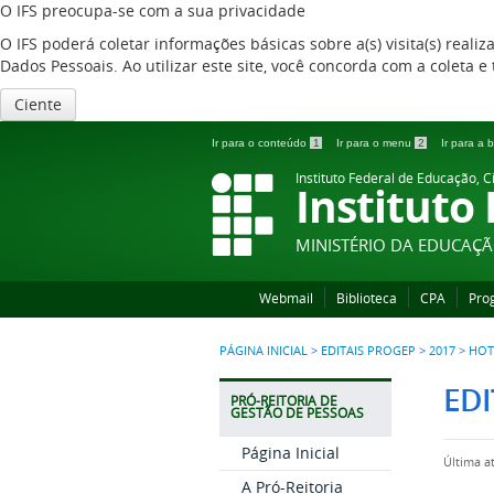
O IFS preocupa-se com a sua privacidade
O IFS poderá coletar informações básicas sobre a(s) visita(s) reali
Dados Pessoais. Ao utilizar este site, você concorda com a coleta
Ciente
Ir para o conteúdo
1
Ir para o menu
2
Ir para a
Instituto Federal de Educação, C
Instituto
MINISTÉRIO DA EDUCAÇ
Webmail
Biblioteca
CPA
Pro
PÁGINA INICIAL
>
EDITAIS PROGEP
>
2017
>
HOT
EDI
PRÓ-REITORIA DE
GESTÃO DE PESSOAS
Página Inicial
Última a
A Pró-Reitoria