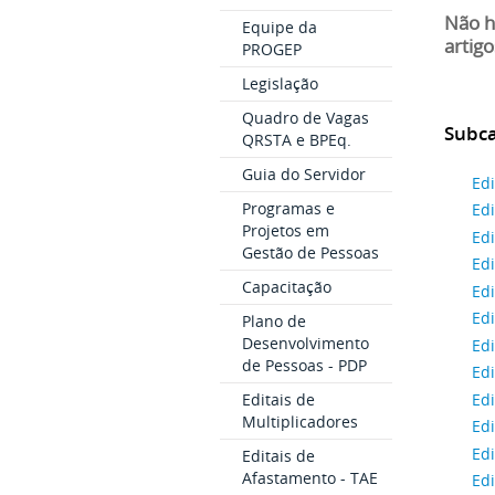
Não h
Equipe da
artigo
PROGEP
Legislação
Quadro de Vagas
Subca
QRSTA e BPEq.
Guia do Servidor
Ed
Programas e
Ed
Projetos em
Ed
Gestão de Pessoas
Ed
Capacitação
Ed
Ed
Plano de
Desenvolvimento
Ed
de Pessoas - PDP
Ed
Ed
Editais de
Multiplicadores
Ed
Ed
Editais de
Afastamento - TAE
Ed