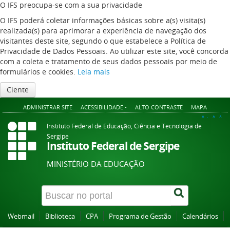
O IFS preocupa-se com a sua privacidade
O IFS poderá coletar informações básicas sobre a(s) visita(s)
realizada(s) para aprimorar a experiência de navegação dos
visitantes deste site, segundo o que estabelece a Política de
Privacidade de Dados Pessoais. Ao utilizar este site, você concorda
com a coleta e tratamento de seus dados pessoais por meio de
formulários e cookies.
Leia mais
Ciente
ADMINISTRAR SITE
ACESSIBILIDADE -
ALTO CONTRASTE
MAPA
A+
A
A-
Instituto Federal de Educação, Ciência e Tecnologia de
Sergipe
Instituto Federal de Sergipe
MINISTÉRIO DA EDUCAÇÃO
Webmail
Biblioteca
CPA
Programa de Gestão
Calendários