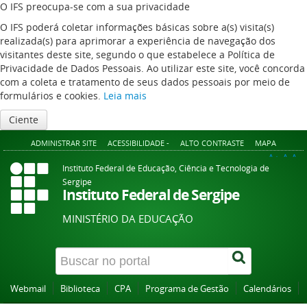
O IFS preocupa-se com a sua privacidade
O IFS poderá coletar informações básicas sobre a(s) visita(s)
realizada(s) para aprimorar a experiência de navegação dos
visitantes deste site, segundo o que estabelece a Política de
Privacidade de Dados Pessoais. Ao utilizar este site, você concorda
com a coleta e tratamento de seus dados pessoais por meio de
formulários e cookies.
Leia mais
Ciente
ADMINISTRAR SITE
ACESSIBILIDADE -
ALTO CONTRASTE
MAPA
A+
A
A-
Instituto Federal de Educação, Ciência e Tecnologia de
Sergipe
Instituto Federal de Sergipe
MINISTÉRIO DA EDUCAÇÃO
Webmail
Biblioteca
CPA
Programa de Gestão
Calendários