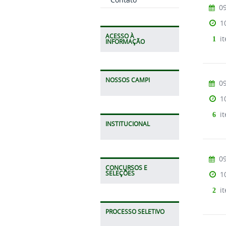
09
1
ACESSO À
i
1
INFORMAÇÃO
NOSSOS CAMPI
09
1
it
6
INSTITUCIONAL
09
CONCURSOS E
1
SELEÇÕES
it
2
PROCESSO SELETIVO