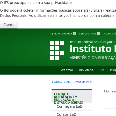
O IFS preocupa-se com a sua privacidade
O IFS poderá coletar informações básicas sobre a(s) visita(s) reali
Dados Pessoais. Ao utilizar este site, você concorda com a coleta
Ciente
Ir para o conteúdo
1
Ir para o menu
2
Ir para a
Instituto Federal de Educação, C
Instituto
MINISTÉRIO DA EDUCAÇ
Webmail
Biblioteca
CPA
Pro
PÁGINA INICIAL
>
EDITAIS EAD
Última a
CENTRO DE
REFERÊNCIA EM
EDUCAÇÃO A
DISTÂNCIA (CREAD)
Conheça a EaD
Cursos EaD