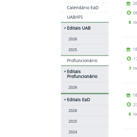
26
Calendário EaD
0
UAB/IFS
it
8
Editais UAB
2026
18
2025
1
Profuncionário
it
3
Editais
Profuncionário
2026
18
Editais EaD
2
2026
it
6
2025
2024