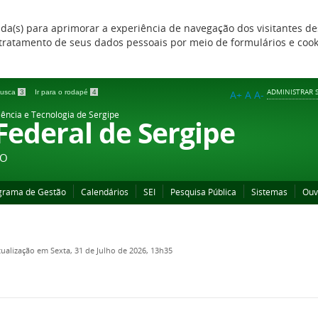
zada(s) para aprimorar a experiência de navegação dos visitantes de
 e tratamento de seus dados pessoais por meio de formulários e coo
ADMINISTRAR S
 busca
3
Ir para o rodapé
4
A+
A
A-
iência e Tecnologia de Sergipe
 Federal de Sergipe
ÃO
grama de Gestão
Calendários
SEI
Pesquisa Pública
Sistemas
Ouv
tualização em Sexta, 31 de Julho de 2026, 13h35