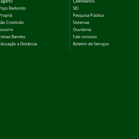
Lagarto
Calendários
Poço Redondo
SEI
Propriá
Pesquisa Pública
São Cristóvão
Sistemas
Socorro
Ouvidoria
Tobias Barreto
Fale conosco
Educação a Distância
Boletim de Serviços