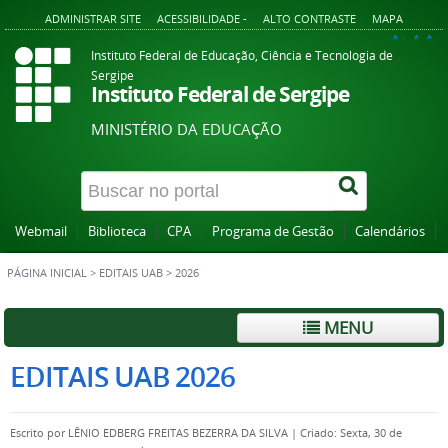
ADMINISTRAR SITE
ACESSIBILIDADE -
ALTO CONTRASTE
MAPA
A+
A
A-
Instituto Federal de Educação, Ciência e Tecnologia de
Sergipe
Instituto Federal de Sergipe
MINISTÉRIO DA EDUCAÇÃO
Webmail
Biblioteca
CPA
Programa de Gestão
Calendários
PÁGINA INICIAL
>
EDITAIS UAB
>
2026
MENU
EDITAIS UAB 2026
Escrito por
LÊNIO EDBERG FREITAS BEZERRA DA SILVA
|
Criado: Sexta, 30 de