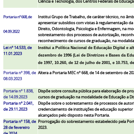
Ciência e Tecnologia, dos Centros Federais de Educaçã
Portaria nº 668, de
Institui Grupo de Trabalho, de caráter técnico, no âm
apresentar subsídios com vistas à regulamentação da
Direito, Odontologia, Psicologia e Enfermagem, na mod
04.09.2022
sobrestamento dos processos de autorização, recon
reconhecimento de cursos de graduação, na modalidad
Lei nº 14.533, de
Institui a Política Nacional de Educação Digital e al
11.01.2023
dezembro de 1996 (Lei de Diretrizes e Bases da Edu
de 1997, 10.260, de 12 de julho de 2001, e 10.753, d
Portaria nº 398, de
Altera a Portaria MEC nº 668, de 14 de setembro de 20
08.03.2023
Portaria nº 1.838,
Dispõe sobre consulta pública para elaboração de pr
de 14.09.2023
cursos de graduação na modalidade de Educação a Dist
Portaria nº 2.041,
Dispõe sobre o sobrestamento de processos de autori
de 29.11.2023
credenciamento de instituições de educação superior 
alcançados pelo disposto nesta Portaria.
Portaria nº 158, de
Prorrogação do sobrestamento estabelecido pela Port
28 de fevereiro
2023.
de 2024