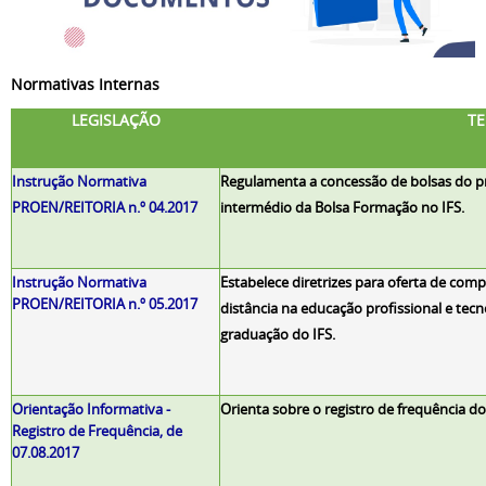
Normativas Internas
LEGISLAÇÃO
T
Instrução Normativa
Regulamenta a concessão de bolsas do pr
PROEN/REITORIA n.º 04.2017
intermédio da Bolsa Formação no IFS.
Instrução Normativa
Estabelece diretrizes para oferta de com
PROEN/REITORIA n.º 05.2017
distância na educação profissional e tecn
graduação do IFS.
Orientação Informativa -
Orienta sobre o registro de frequência do
Registro de Frequência, de
07.08.2017