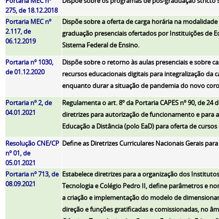
Portaria MEC nº
Dispõe sobre os programas de pós-graduação stricto 
275, de 18.12.2018
Portaria MEC nº
Dispõe sobre a oferta de carga horária na modalidade
2.117, de
graduação presenciais ofertados por Instituições de 
06.12.2019
Sistema Federal de Ensino.
Portaria nº 1030,
Dispõe sobre o retorno às aulas presenciais e sobre ca
de 01.12.2020
recursos educacionais digitais para integralização da 
enquanto durar a situação de pandemia do novo coron
Portaria nº 2, de
Regulamenta o art. 8º da Portaria CAPES nº 90, de 24 d
04.01.2021
diretrizes para autorização de funcionamento e para 
Educação a Distância (polo EaD) para oferta de cursos
Resolução
CNE/CP
Define as Diretrizes Curriculares Nacionais Gerais para
nº 01, de
05.01.2021
Portaria nº 713, de
Estabelece diretrizes para a organização dos Instituto
08.09.2021
Tecnologia e Colégio Pedro II, define parâmetros e n
a criação e implementação do modelo de dimensionam
direção e funções gratificadas e comissionadas, no âm