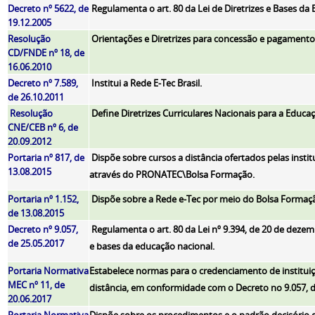
Decreto nº 5622, de
Regulamenta o art. 80 da Lei de Diretrizes e Bases da
19.12.2005
Resolução
Orientações e Diretrizes para concessão e pagamento
CD/FNDE nº 18, de
16.06.2010
Decreto nº 7.589,
Institui a Rede E-Tec Brasil.
de 26.10.2011
Resolução
Define Diretrizes Curriculares Nacionais para a Educaç
CNE/CEB nº 6, de
20.09.2012
Portaria nº 817, de
Dispõe sobre cursos a distância ofertados pelas insti
13.08.2015
através do PRONATEC\Bolsa Formação.
Portaria nº 1.152,
Dispõe sobre a Rede e-Tec por meio do Bolsa Formaç
de 13.08.2015
Decreto nº 9.057,
Regulamenta o art. 80 da Lei nº 9.394, de 20 de dezem
de 25.05.2017
e bases da educação nacional.
Portaria Normativa
Estabelece normas para o credenciamento de instituiçõ
MEC nº 11, de
distância, em conformidade com o Decreto no 9.057, d
20.06.2017
Portaria Normativa
Dispõe sobre os procedimentos e o padrão decisório 