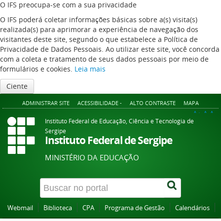
O IFS preocupa-se com a sua privacidade
O IFS poderá coletar informações básicas sobre a(s) visita(s)
realizada(s) para aprimorar a experiência de navegação dos
visitantes deste site, segundo o que estabelece a Política de
Privacidade de Dados Pessoais. Ao utilizar este site, você concorda
com a coleta e tratamento de seus dados pessoais por meio de
formulários e cookies.
Leia mais
Ciente
ADMINISTRAR SITE
ACESSIBILIDADE -
ALTO CONTRASTE
MAPA
A+
A
A-
Instituto Federal de Educação, Ciência e Tecnologia de
Sergipe
Instituto Federal de Sergipe
MINISTÉRIO DA EDUCAÇÃO
Webmail
Biblioteca
CPA
Programa de Gestão
Calendários