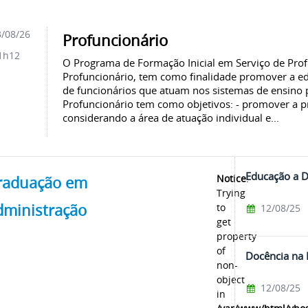
/08/26
Profuncionário
1h12
O Programa de Formação Inicial em Serviço de Profi
Profuncionário, tem como finalidade promover a ed
de funcionários que atuam nos sistemas de ensino 
Profuncionário tem como objetivos: - promover a pr
considerando a área de atuação individual e...
Educação a D
Notice
:
raduação em
Trying
dministração
to
12/08/25
get
property
of
Docência na 
non-
object
12/08/25
in