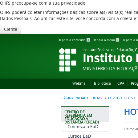
O IFS preocupa-se com a sua privacidade
O IFS poderá coletar informações básicas sobre a(s) visita(s) reali
Dados Pessoais. Ao utilizar este site, você concorda com a coleta
Ciente
Ir para o conteúdo
1
Ir para o menu
2
Ir para a
Instituto Federal de Educação, C
Instituto
MINISTÉRIO DA EDUCAÇ
Webmail
Biblioteca
CPA
Pro
PÁGINA INICIAL
>
EDITAIS EAD
>
2015
>
HOTSITE
HOT
CENTRO DE
REFERÊNCIA EM
EDUCAÇÃO A
DISTÂNCIA (CREAD)
Conheça a EaD
Última a
Cursos EaD