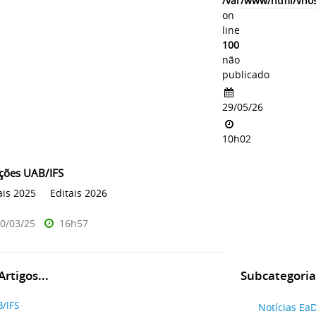
/var/www/html/vhos
on
line
100
não
publicado
29/05/26
10h02
ções UAB/IFS
ais 2025 Editais 2026
0/03/25
16h57
rtigos...
Subcategoria
/IFS
Notícias Ea