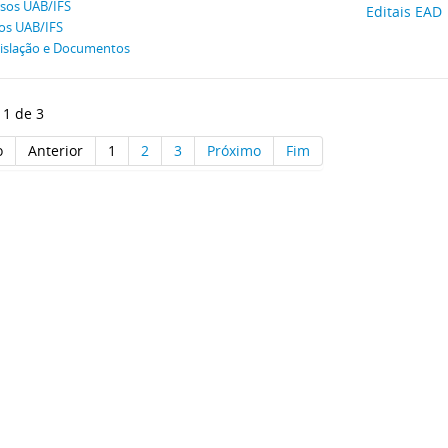
sos UAB/IFS
Editais EAD
os UAB/IFS
islação e Documentos
 1 de 3
o
Anterior
1
2
3
Próximo
Fim