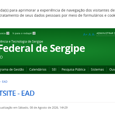
zada(s) para aprimorar a experiência de navegação dos visitantes de
 e tratamento de seus dados pessoais por meio de formulários e coo
ADMINISTRAR S
 busca
3
Ir para o rodapé
4
A+
A
A-
iência e Tecnologia de Sergipe
 Federal de Sergipe
ÃO
grama de Gestão
Calendários
SEI
Pesquisa Pública
Sistemas
Ouv
 - EAD
SITE - EAD
tualização em Sábado, 08 de Agosto de 2026, 14h29