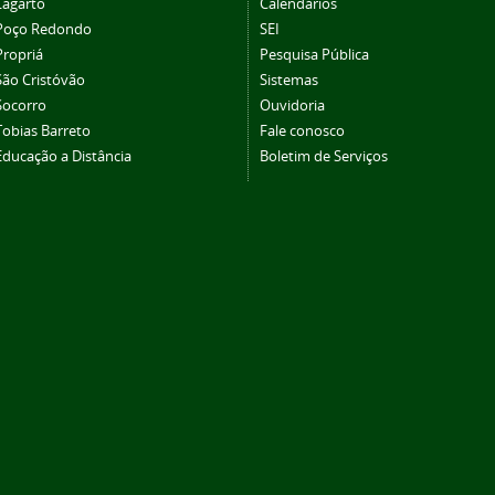
Lagarto
Calendários
Poço Redondo
SEI
Propriá
Pesquisa Pública
São Cristóvão
Sistemas
Socorro
Ouvidoria
Tobias Barreto
Fale conosco
Educação a Distância
Boletim de Serviços