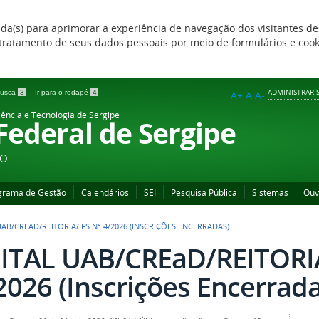
zada(s) para aprimorar a experiência de navegação dos visitantes de
 e tratamento de seus dados pessoais por meio de formulários e coo
ADMINISTRAR S
 busca
3
Ir para o rodapé
4
A+
A
A-
iência e Tecnologia de Sergipe
 Federal de Sergipe
ÃO
grama de Gestão
Calendários
SEI
Pesquisa Pública
Sistemas
Ouv
UAB/CREAD/REITORIA/IFS N° 4/2026 (INSCRIÇÕES ENCERRADAS)
ITAL UAB/CREaD/REITORIA
2026 (Inscrições Encerrada