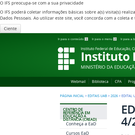
O IFS preocupa-se com a sua privacidade
O IFS poderá coletar informações básicas sobre a(s) visita(s) reali
Dados Pessoais. Ao utilizar este site, você concorda com a coleta
Ciente
Ir para o conteúdo
1
Ir para o menu
2
Ir para a
Instituto Federal de Educação, C
Instituto
MINISTÉRIO DA EDUCAÇ
Webmail
Biblioteca
CPA
Pro
PÁGINA INICIAL
>
EDITAIS UAB
>
2026
>
EDITAL 
ED
CENTRO DE
REFERÊNCIA EM
4/
EDUCAÇÃO A
DISTÂNCIA (CREAD)
Conheça a EaD
Cursos EaD