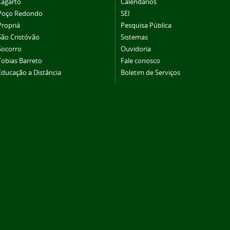
Lagarto
Calendários
Poço Redondo
SEI
Propriá
Pesquisa Pública
São Cristóvão
Sistemas
Socorro
Ouvidoria
Tobias Barreto
Fale conosco
Educação a Distância
Boletim de Serviços