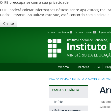
O IFS preocupa-se com a sua privacidade
O IFS poderá coletar informações básicas sobre a(s) visita(s) reali
Dados Pessoais. Ao utilizar este site, você concorda com a coleta
Ciente
Ir para o conteúdo
1
Ir para o menu
2
Ir para a
Instituto Federal de Educação, C
Instituto
MINISTÉRIO DA EDUCAÇ
Webmail
Biblioteca
CPA
Pro
PÁGINA INICIAL
>
ESTRUTURA ADMINISTRATIVA
Ar
CAMPUS ESTÂNCIA
Início
Publicad
22 de Ju
Sobre o campus