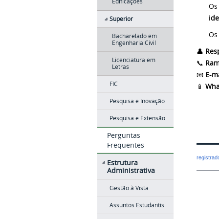
Edificações
Os
ide
Superior
Os
Bacharelado em
Engenharia Civil
👤
Res
Licenciatura em
📞
Ram
Letras
📧
E-ma
FIC
📱
Wha
Pesquisa e Inovação
Pesquisa e Extensão
Perguntas
Frequentes
registra
Estrutura
Administrativa
Gestão à Vista
Assuntos Estudantis