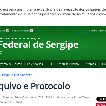
zada(s) para aprimorar a experiência de navegação dos visitantes de
 e tratamento de seus dados pessoais por meio de formulários e coo
ADMINISTRAR S
 busca
3
Ir para o rodapé
4
A+
A
A-
iência e Tecnologia de Sergipe
 Federal de Sergipe
ÃO
grama de Gestão
Calendários
SEI
Pesquisa Pública
Sistemas
Ouv
>
ARQUIVO E PROTOCOLO
quivo e Protocolo
o: Segunda, 24 de Outubro de 2022, 12h00
|
Última atualização em Terça,
lho de 2025, 14h24
Sav