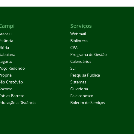
Campi
Serviços
Aracaju
Webmail
Estância
Biblioteca
Glória
CPA
Itabaiana
Programa de Gestão
Lagarto
Calendários
Poço Redondo
SEI
Propriá
Pesquisa Pública
São Cristóvão
Sistemas
Socorro
Ouvidoria
Tobias Barreto
Fale conosco
Educação a Distância
Boletim de Serviços