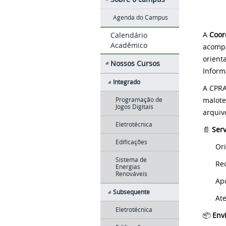
Agenda do Campus
A
Coor
Calendário
Acadêmico
acompa
orient
Nossos Cursos
Inform
Integrado
A CPRA
malote
Programação de
Jogos Digitais
arquiv
Eletrotécnica
📄
Serv
Edificações
Ori
Sistema de
Re
Energias
Renováveis
Apo
Subsequente
At
Eletrotécnica
📦
Env