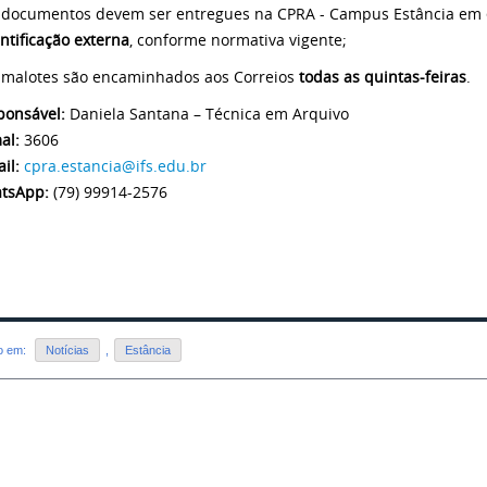
 documentos devem ser entregues na CPRA - Campus Estância em
ntificação externa
, conforme normativa vigente;
 malotes são encaminhados aos Correios
todas as quintas-feiras
.
ponsável:
Daniela Santana – Técnica em Arquivo
al:
3606
il:
cpra.estancia@ifs.edu.br
tsApp:
(79) 99914-2576
do em:
Notícias
,
Estância