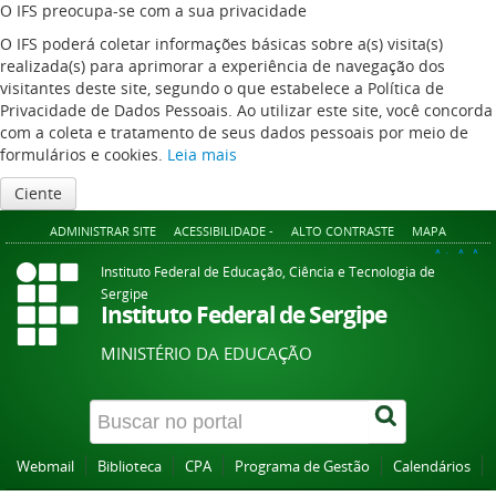
O IFS preocupa-se com a sua privacidade
O IFS poderá coletar informações básicas sobre a(s) visita(s)
realizada(s) para aprimorar a experiência de navegação dos
visitantes deste site, segundo o que estabelece a Política de
Privacidade de Dados Pessoais. Ao utilizar este site, você concorda
com a coleta e tratamento de seus dados pessoais por meio de
formulários e cookies.
Leia mais
Ciente
ADMINISTRAR SITE
ACESSIBILIDADE -
ALTO CONTRASTE
MAPA
A+
A
A-
Instituto Federal de Educação, Ciência e Tecnologia de
Sergipe
Instituto Federal de Sergipe
MINISTÉRIO DA EDUCAÇÃO
Webmail
Biblioteca
CPA
Programa de Gestão
Calendários