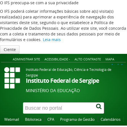
O IFS preocupa-se com a sua privacidade
O IFS poderá coletar informações básicas sobre a(s) visita(s)
realizada(s) para aprimorar a experiência de navegação dos
visitantes deste site, segundo o que estabelece a Política de
Privacidade de Dados Pessoais. Ao utilizar este site, você concorda
com a coleta e tratamento de seus dados pessoais por meio de
formulários e cookies.
Leia mais
Ciente
ADMINISTRAR SITE
ACESSIBILIDADE -
ALTO CONTRASTE
MAPA
A+
A
A-
Instituto Federal de Educação, Ciência e Tecnologia de
Sergipe
Instituto Federal de Sergipe
MINISTÉRIO DA EDUCAÇÃO
Webmail
Biblioteca
CPA
Programa de Gestão
Calendários