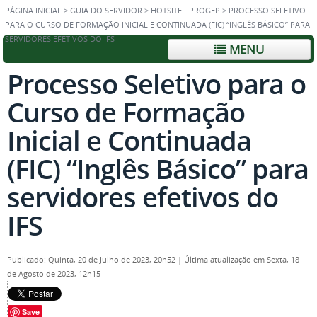
PÁGINA INICIAL
>
GUIA DO SERVIDOR
>
HOTSITE - PROGEP
>
PROCESSO SELETIVO
PARA O CURSO DE FORMAÇÃO INICIAL E CONTINUADA (FIC) “INGLÊS BÁSICO” PARA
SERVIDORES EFETIVOS DO IFS
MENU
Processo Seletivo para o
Curso de Formação
Inicial e Continuada
(FIC) “Inglês Básico” para
servidores efetivos do
IFS
Publicado: Quinta, 20 de Julho de 2023, 20h52
|
Última atualização em Sexta, 18
de Agosto de 2023, 12h15
Save