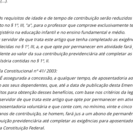
(...).
 Os requisitos de idade e de tempo de contribuição serão reduzidos
to no § 1º, III, "a", para o professor que comprove exclusivamente 
istério na educação infantil e no ensino fundamental e médio.
O servidor de que trata este artigo que tenha completado as exigên
lecidas no § 1º, III, a, e que opte por permanecer em atividade fa
lente ao valor da sua contribuição previdenciária até completar a
ória contidas no § 1º, II.
 Constitucional nº 41/ 2003:
º É assegurada a concessão, a qualquer tempo, de aposentadoria a
 aos seus dependentes, que, até a data de publicação desta Eme
itos para obtenção desses benefícios, com base nos critérios da leg
 servidor de que trata este artigo que opte por permanecer em ati
posentadoria voluntária e que conte com, no mínimo, vinte e cinco 
 anos de contribuição, se homem, fará jus a um abono de permanên
buição previdenciária até completar as exigências para aposentador
 da Constituição Federal.