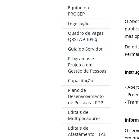
Equipe da
PROGEP
O Abon
Legislação
public
Quadro de Vagas
mas op
QRSTA e BPEq.
Deferi
Guia do Servidor
Perman
Programas e
Projetos em
Gestão de Pessoas
Instru
Capacitação
- Aber
Plano de
- Pree
Desenvolvimento
- Tram
de Pessoas - PDP
Editais de
Multiplicadores
Inform
Editais de
O serv
Afastamento - TAE
em que