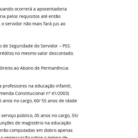
quando ocorrerá a aposentadoria
a pelos requisitos até então
 o servidor não mais fará jus ao
o de Seguridade do Servidor – PSS.
crédito) no mesmo valor descontado.
 direito ao Abono de Permanência:
ra professores na educação infantil,
Emenda Constitucional nº 41/2003)
5 anos no cargo, 60/ 55 anos de idade
serviço público, 05 anos no cargo, 55/
 funções de magistério na educação
 serão computadas em dobro apenas
sua repercussão sobre o tempo de