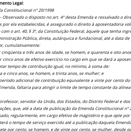
ento Legal:
 Constitucional nº 20/1998
º - Observado o disposto no art. 4º desta Emenda e ressalvado o di
 por ela estabelecidas, é assegurado o direito à aposentadoria vo
 com o art. 40, § 3º, da Constituição Federal, àquele que tenha in
inistração Pública, direta, autárquica e fundacional, até a data 
or, cumulativamente:
ver cinqüenta e três anos de idade, se homem, e quarenta e oito ano
iver cinco anos de efetivo exercício no cargo em que se dará a apose
contar tempo de contribuição igual, no mínimo, à soma de:
ta e cinco anos, se homem, e trinta anos, se mulher; e
período adicional de contribuição equivalente a vinte por cento d
Emenda, faltaria para atingir o limite de tempo constante da alínea 
 professor, servidor da União, dos Estados, do Distrito Federal e do
ações, que, até a data de publicação da Emenda Constitucional nº
sado, regularmente, em cargo efetivo de magistério e que opte por
 terá o tempo de serviço exercido até a publicação daquela Emend
ete por cento, se homem, e de vinte por cento, se mulher, desde q