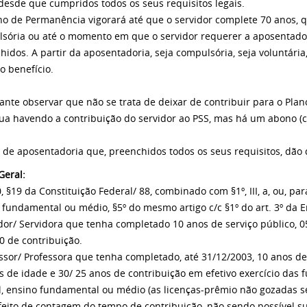
 desde que cumpridos todos os seus requisitos legais.
o de Permanência vigorará até que o servidor complete 70 anos, 
sória ou até o momento em que o servidor requerer a aposentadori
hidos. A partir da aposentadoria, seja compulsória, seja voluntária,
o benefício.
ante observar que não se trata de deixar de contribuir para o Plan
ua havendo a contribuição do servidor ao PSS, mas há um abono (
 de aposentadoria que, preenchidos todos os seus requisitos, dão
Geral:
0, §19 da Constituição Federal/ 88, combinado com §1º, III, a, ou, pa
 fundamental ou médio, §5º do mesmo artigo c/c §1º do art. 3º da 
idor/ Servidora que tenha completado 10 anos de serviço público, 0
30 de contribuição.
essor/ Professora que tenha completado, até 31/12/2003, 10 anos de 
s de idade e 30/ 25 anos de contribuição em efetivo exercício das
il, ensino fundamental ou médio (as licenças-prêmio não gozadas
feito de contagem do tempo de contribuição, não sendo possível 