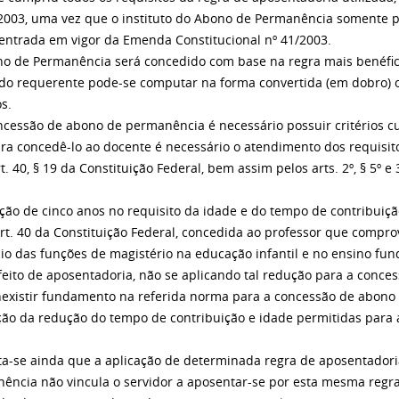
2003, uma vez que o instituto do Abono de Permanência somente pas
entrada em vigor da Emenda Constitucional nº 41/2003.
o de Permanência será concedido com base na regra mais benéfic
do requerente pode-se computar na forma convertida (em dobro) o
s.
ncessão de abono de permanência é necessário possuir critérios c
ra concedê-lo ao docente é necessário o atendimento dos requisito
t. 40, § 19 da Constituição Federal, bem assim pelos arts. 2º, § 5º e 
ção de cinco anos no requisito da idade e do tempo de contribuiçã
art. 40 da Constituição Federal, concedida ao professor que compr
cio das funções de magistério na educação infantil e no ensino fu
feito de aposentadoria, não se aplicando tal redução para a conc
inexistir fundamento na referida norma para a concessão de abon
ação da redução do tempo de contribuição e idade permitidas para 
ta-se ainda que a aplicação de determinada regra de aposentadori
ência não vincula o servidor a aposentar-se por esta mesma regr