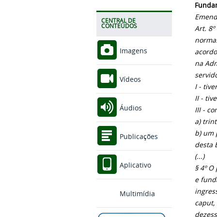
Fundam
Emenda
CENTRAL DE
CONTEÚDOS
Art. 8
normas
Imagens
acordo
na Adm
servid
Vídeos
I - ti
II - t
Áudios
III - 
a) trin
b) um 
Publicações
desta 
(...)
Aplicativo
§ 4º O
e fund
ingres
Multimídia
caput,
dezess