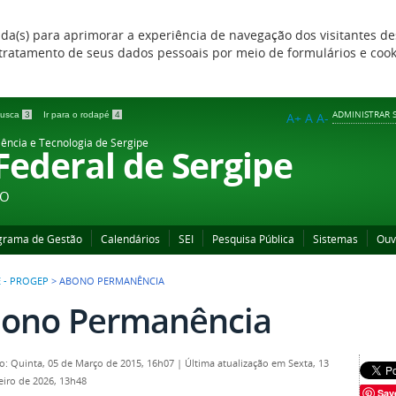
zada(s) para aprimorar a experiência de navegação dos visitantes de
 e tratamento de seus dados pessoais por meio de formulários e coo
ADMINISTRAR S
 busca
3
Ir para o rodapé
4
A+
A
A-
iência e Tecnologia de Sergipe
 Federal de Sergipe
ÃO
grama de Gestão
Calendários
SEI
Pesquisa Pública
Sistemas
Ouv
 - PROGEP
>
ABONO PERMANÊNCIA
ono Permanência
o: Quinta, 05 de Março de 2015, 16h07
|
Última atualização em Sexta, 13
eiro de 2026, 13h48
Sav