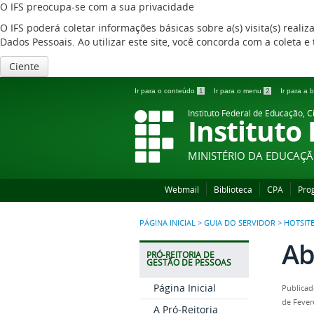
O IFS preocupa-se com a sua privacidade
O IFS poderá coletar informações básicas sobre a(s) visita(s) reali
Dados Pessoais. Ao utilizar este site, você concorda com a coleta
Ciente
Ir para o conteúdo
1
Ir para o menu
2
Ir para a
Instituto Federal de Educação, C
Instituto
MINISTÉRIO DA EDUCAÇ
Webmail
Biblioteca
CPA
Pro
PÁGINA INICIAL
>
GUIA DO SERVIDOR
>
HOTSITE
Ab
PRÓ-REITORIA DE
GESTÃO DE PESSOAS
Página Inicial
Publicad
de Fever
A Pró-Reitoria