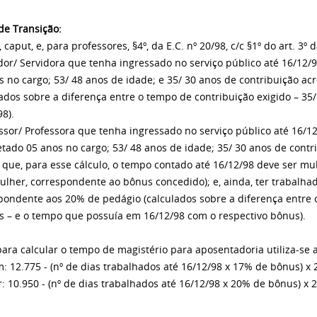
de Transição:
º, caput, e, para professores, §4º, da E.C. nº 20/98, c/c §1º do art. 3º 
idor/ Servidora que tenha ingressado no serviço público até 16/12/
s no cargo; 53/ 48 anos de idade; e 35/ 30 anos de contribuição a
lados sobre a diferença entre o tempo de contribuição exigido – 3
98).
essor/ Professora que tenha ingressado no serviço público até 16/1
tado 05 anos no cargo; 53/ 48 anos de idade; 35/ 30 anos de contr
 que, para esse cálculo, o tempo contado até 16/12/98 deve ser m
lher, correspondente ao bônus concedido); e, ainda, ter trabalha
pondente aos 20% de pedágio (calculados sobre a diferença entre o
s – e o tempo que possuía em 16/12/98 com o respectivo bônus).
ara calcular o tempo de magistério para aposentadoria utiliza-se 
 12.775 - (nº de dias trabalhados até 16/12/98 x 17% de bônus) x
: 10.950 - (nº de dias trabalhados até 16/12/98 x 20% de bônus) x