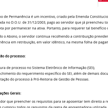
o de Permanência é um incentivo, criado pela Emenda Constitucio
ada no D.O.U. de 31/12/2003, pago ao servidor que já preencheu to
ta por permanecer na ativa. Portanto, para requerer tal benefício
do o Abono, o servidor continua recolhendo a contribuição previde
ência em retribuição, em valor idêntico, na mesma folha de paga
ção do processo:
tura de processo no Sistema Eletrônico de Informação (SEI);
nchimento do requerimento específico do SEI,
além de demais docum
itação do processo à Pró-Reitoria de Gestão de Pessoas.
ações Gerais:
idor que preencher os requisitos para se aposentar tem direito a re
 cumpriu todos os requisitos da regra de aposentadoria utilizada,