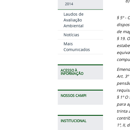
b) 
2014
Laudos de
§ 5º -
Avaliação
dispos
Ambiental
de mag
Notícias
§ 19. 
Mais
estabe
Comunicados
equiva
compuls
Emenda
ACESSO À
INFORMAÇÃO
Art. 3
pensão
requis
NOSSOS CAMPI
§ 1º O
para a
trinta
contri
INSTITUCIONAL
1º, II,