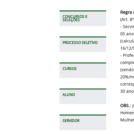
Regra 
CONCURSOS E
(Art. 8
SELEÇÕES
- Serv
05 ano
(calcu
PROCESSO SELETIVO
16/12/
- Prof
comple
CURSOS
(sendo
20%/mu
corres
30 ano
ALUNO
OBS.:
p
Homem:
Mulher
SERVIDOR