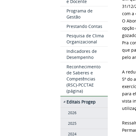
e Docente
31/12/
Programa de
com a 
Gestão
O Abon
Prestando Contas
opção 
gozado
Pesquisa de Clima
Organizacional
Pra co
que pa
Indicadores de
Desempenho
pelo ar
Reconhecimento
A redu
de Saberes e
Competências
5º do 
(RSC)-PCCTAE
exercí
(página)
para e
vista 
Editais Progep
utiliz
2026
Ressal
2025
Perman
2024