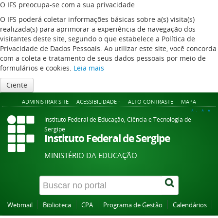
O IFS preocupa-se com a sua privacidade
O IFS poderá coletar informações básicas sobre a(s) visita(s)
realizada(s) para aprimorar a experiência de navegação dos
visitantes deste site, segundo o que estabelece a Política de
Privacidade de Dados Pessoais. Ao utilizar este site, você concorda
com a coleta e tratamento de seus dados pessoais por meio de
formulários e cookies.
Leia mais
Ciente
ADMINISTRAR SITE
ACESSIBILIDADE -
ALTO CONTRASTE
MAPA
A+
A
A-
Instituto Federal de Educação, Ciência e Tecnologia de
Sergipe
Instituto Federal de Sergipe
MINISTÉRIO DA EDUCAÇÃO
Webmail
Biblioteca
CPA
Programa de Gestão
Calendários