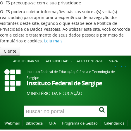
O IFS preocupa-se com a sua privacidade
O IFS poderá coletar informações básicas sobre a(s) visita(s)
realizada(s) para aprimorar a experiência de navegação dos
visitantes deste site, segundo o que estabelece a Política de
Privacidade de Dados Pessoais. Ao utilizar este site, você concorda
com a coleta e tratamento de seus dados pessoais por meio de
formulários e cookies.
Leia mais
Ciente
ADMINISTRAR SITE
ACESSIBILIDADE -
ALTO CONTRASTE
MAPA
A+
A
A-
Instituto Federal de Educação, Ciência e Tecnologia de
Sergipe
Instituto Federal de Sergipe
MINISTÉRIO DA EDUCAÇÃO
Webmail
Biblioteca
CPA
Programa de Gestão
Calendários