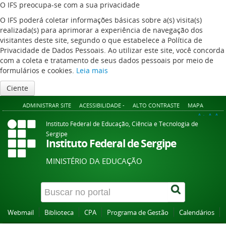
O IFS preocupa-se com a sua privacidade
O IFS poderá coletar informações básicas sobre a(s) visita(s)
realizada(s) para aprimorar a experiência de navegação dos
visitantes deste site, segundo o que estabelece a Política de
Privacidade de Dados Pessoais. Ao utilizar este site, você concorda
com a coleta e tratamento de seus dados pessoais por meio de
formulários e cookies.
Leia mais
Ciente
ADMINISTRAR SITE
ACESSIBILIDADE -
ALTO CONTRASTE
MAPA
A+
A
A-
Instituto Federal de Educação, Ciência e Tecnologia de
Sergipe
Instituto Federal de Sergipe
MINISTÉRIO DA EDUCAÇÃO
Webmail
Biblioteca
CPA
Programa de Gestão
Calendários