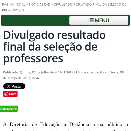
PÁGINA INICIAL
>
NOTÍCIAS EAD
>
DIVULGADO RESULTADO FINAL DA SELEÇÃO DE
PROFESSORES
MENU
Divulgado resultado
final da seleção de
professores
Publicado: Quinta, 07 de Julho de 2016, 17h03
|
Última atualização em Sexta, 09
de Março de 2018, 15h49
Save
A Diretoria de Educação a Distância torna público o