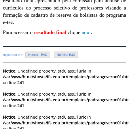
resultado final apresentado pela comissão para análise de
currículos do processo seletivo de professores visando a
formação de cadastro de reserva de bolsistas do programa
e-tec.
Para acessar o
resultado final
clique
aqui
.
registrado em:
Hotsite - EAD
,
Notícias EaD
Notice
: Undefined property: stdClass::$urla in
/var/www/html/vhosts/ifs.edu.br/templates/padraogoverno01/htm
on line
241
Notice
: Undefined property: stdClass::$urlb in
/var/www/html/vhosts/ifs.edu.br/templates/padraogoverno01/htm
on line
241
Notice
: Undefined property: stdClass::$urlc in
/var/www/html/vhosts/ifs.edu.br/templates/padraogoverno01/htm
on line
241