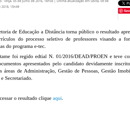
o: Terça, 05 de Julho de 2016, 16h58
|
Última atualização em Sexta, 09 de
 2018, 15h49
Sav
toria de Educação a Distância torna público o resultado apr
rrículos do processo seletivo de professores visando a f
tas do programa e-tec.
tame foi regido edtial N. 01/2016/DEAD/PROEN e teve como
ocumentos apresentados pelo candidato devidamente inscrito
s áreas de Administração, Gestão de Pessoas, Gestão Imobili
 e Secretariado.
cessar o resultado clique
aqui
.