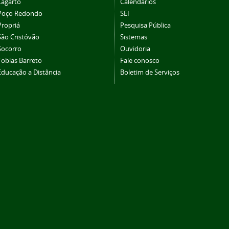
Lagarto
Calendários
Poço Redondo
SEI
Propriá
Pesquisa Pública
São Cristóvão
Sistemas
Socorro
Ouvidoria
Tobias Barreto
Fale conosco
Educação a Distância
Boletim de Serviços