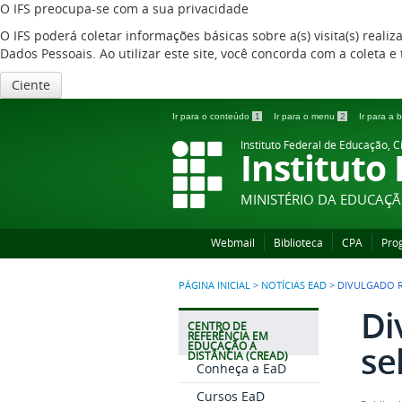
O IFS preocupa-se com a sua privacidade
O IFS poderá coletar informações básicas sobre a(s) visita(s) reali
Dados Pessoais. Ao utilizar este site, você concorda com a coleta
Ciente
Ir para o conteúdo
1
Ir para o menu
2
Ir para a
Instituto Federal de Educação, C
Instituto
MINISTÉRIO DA EDUCAÇ
Webmail
Biblioteca
CPA
Pro
PÁGINA INICIAL
>
NOTÍCIAS EAD
>
DIVULGADO R
Di
CENTRO DE
REFERÊNCIA EM
se
EDUCAÇÃO A
DISTÂNCIA (CREAD)
Conheça a EaD
Cursos EaD