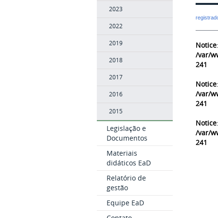
2023
registra
2022
2019
Notice
/var/w
2018
241
2017
Notice
/var/w
2016
241
2015
Notice
Legislação e
/var/w
Documentos
241
Materiais
didáticos EaD
Relatório de
gestão
Equipe EaD
Contato