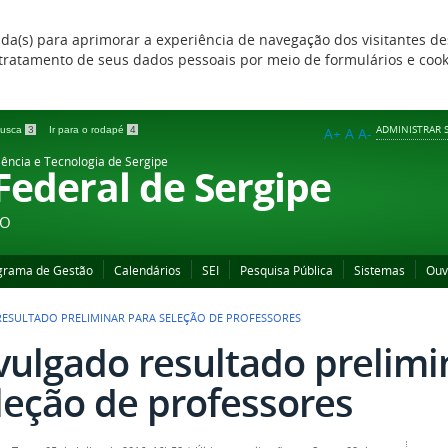
zada(s) para aprimorar a experiência de navegação dos visitantes de
 e tratamento de seus dados pessoais por meio de formulários e coo
ADMINISTRAR S
 busca
3
Ir para o rodapé
4
A+
A
A-
iência e Tecnologia de Sergipe
 Federal de Sergipe
ÃO
grama de Gestão
Calendários
SEI
Pesquisa Pública
Sistemas
Ouv
ESULTADO PRELIMINAR PARA SELEÇÃO DE PROFESSORES
vulgado resultado prelimi
leção de professores