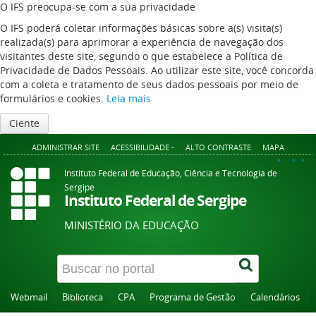
O IFS preocupa-se com a sua privacidade
O IFS poderá coletar informações básicas sobre a(s) visita(s)
realizada(s) para aprimorar a experiência de navegação dos
visitantes deste site, segundo o que estabelece a Política de
Privacidade de Dados Pessoais. Ao utilizar este site, você concorda
com a coleta e tratamento de seus dados pessoais por meio de
formulários e cookies.
Leia mais
Ciente
ADMINISTRAR SITE
ACESSIBILIDADE -
ALTO CONTRASTE
MAPA
A+
A
A-
Instituto Federal de Educação, Ciência e Tecnologia de
Sergipe
Instituto Federal de Sergipe
MINISTÉRIO DA EDUCAÇÃO
Webmail
Biblioteca
CPA
Programa de Gestão
Calendários