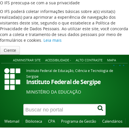
O IFS preocupa-se com a sua privacidade
O IFS poderá coletar informações básicas sobre a(s) visita(s)
realizada(s) para aprimorar a experiência de navegação dos
visitantes deste site, segundo o que estabelece a Política de
Privacidade de Dados Pessoais. Ao utilizar este site, você concorda
com a coleta e tratamento de seus dados pessoais por meio de
formulários e cookies.
Leia mais
Ciente
ADMINISTRAR SITE
ACESSIBILIDADE -
ALTO CONTRASTE
MAPA
A+
A
A-
Instituto Federal de Educação, Ciência e Tecnologia de
Sergipe
Instituto Federal de Sergipe
MINISTÉRIO DA EDUCAÇÃO
Webmail
Biblioteca
CPA
Programa de Gestão
Calendários