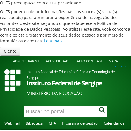
O IFS preocupa-se com a sua privacidade
O IFS poderá coletar informações básicas sobre a(s) visita(s)
realizada(s) para aprimorar a experiência de navegação dos
visitantes deste site, segundo o que estabelece a Política de
Privacidade de Dados Pessoais. Ao utilizar este site, você concorda
com a coleta e tratamento de seus dados pessoais por meio de
formulários e cookies.
Leia mais
Ciente
ADMINISTRAR SITE
ACESSIBILIDADE -
ALTO CONTRASTE
MAPA
A+
A
A-
Instituto Federal de Educação, Ciência e Tecnologia de
Sergipe
Instituto Federal de Sergipe
MINISTÉRIO DA EDUCAÇÃO
Webmail
Biblioteca
CPA
Programa de Gestão
Calendários