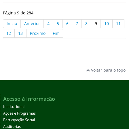
Página 9 de 284
Início
Anterior
4
5
6
7
8
9
10
11
12
13
Próximo
Fim
Voltar para o topo
Acesso à Informação
Institucional
Ações e Programas
Participação Social
Auditorias