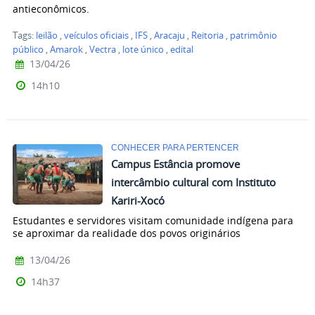
antieconômicos.
Tags:
leilão
,
veículos oficiais
,
IFS
,
Aracaju
,
Reitoria
,
patrimônio
público
,
Amarok
,
Vectra
,
lote único
,
edital
13/04/26
14h10
CONHECER PARA PERTENCER
Campus Estância promove
intercâmbio cultural com Instituto
Kariri-Xocó
Estudantes e servidores visitam comunidade indígena para
se aproximar da realidade dos povos originários
13/04/26
14h37