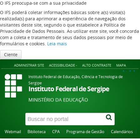
O IFS preocupa-se com a sua privacidade
O IFS poderá coletar informações básicas sobre a(s) visita(s)
realizada(s) para aprimorar a experiência de navegação dos
visitantes deste site, segundo o que estabelece a Política de
Privacidade de Dados Pessoais. Ao utilizar este site, você concorda
com a coleta e tratamento de seus dados pessoais por meio de
formulários e cookies.
Leia mais
Ciente
ADMINISTRAR SITE
ACESSIBILIDADE -
ALTO CONTRASTE
MAPA
A+
A
A-
Instituto Federal de Educação, Ciência e Tecnologia de
Sergipe
Instituto Federal de Sergipe
MINISTÉRIO DA EDUCAÇÃO
Webmail
Biblioteca
CPA
Programa de Gestão
Calendários