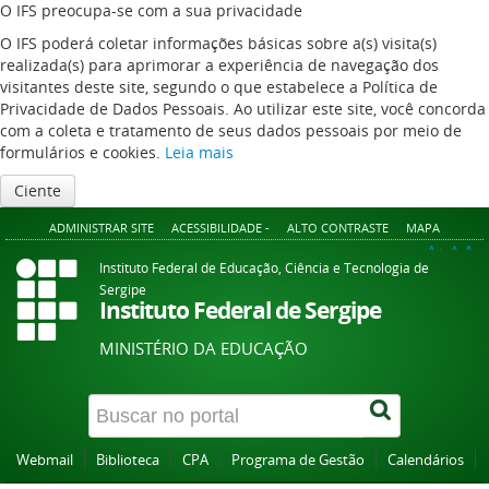
O IFS preocupa-se com a sua privacidade
O IFS poderá coletar informações básicas sobre a(s) visita(s)
realizada(s) para aprimorar a experiência de navegação dos
visitantes deste site, segundo o que estabelece a Política de
Privacidade de Dados Pessoais. Ao utilizar este site, você concorda
com a coleta e tratamento de seus dados pessoais por meio de
formulários e cookies.
Leia mais
Ciente
ADMINISTRAR SITE
ACESSIBILIDADE -
ALTO CONTRASTE
MAPA
A+
A
A-
Instituto Federal de Educação, Ciência e Tecnologia de
Sergipe
Instituto Federal de Sergipe
MINISTÉRIO DA EDUCAÇÃO
Webmail
Biblioteca
CPA
Programa de Gestão
Calendários