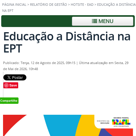
PÁGINA INICIAL
>
RELATÓRIO DE GESTÃO
>
HOTSITE - EAD
>
EDUCAÇÃO A DISTÂNCIA
NA EPT
MENU
Educação a Distância na
EPT
Publicado: Terça, 12 de Agosto de 2025, 09h15
|
Última atualização em Sexta, 29
de Mai de 2026, 10h48
Save