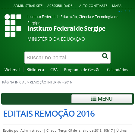
ADMINISTRAR SITE
ACESSIBILIDADE -
ALTO CONTRASTE
MAPA
A+
A
A-
Instituto Federal de Educação, Ciência e Tecnologia de
Sergipe
Instituto Federal de Sergipe
MINISTÉRIO DA EDUCAÇÃO
Webmail
Biblioteca
CPA
Programa de Gestão
Calendários
PÁGINA INICIAL
>
REMOÇÃO INTERNA
>
2016
MENU
EDITAIS REMOÇÃO 2016
Escrito por
Administrador
|
Criado: Terça, 09 de Janeiro de 2018, 10h17
|
Última