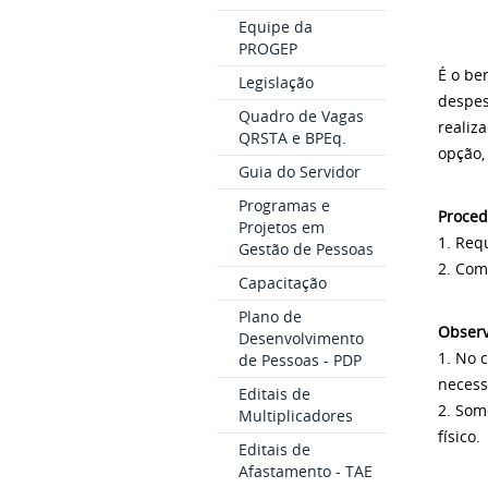
Equipe da
PROGEP
É o be
Legislação
despes
Quadro de Vagas
realiz
QRSTA e BPEq.
opção,
Guia do Servidor
Programas e
Proced
Projetos em
1. Req
Gestão de Pessoas
2. Com
Capacitação
Plano de
Observ
Desenvolvimento
1. No 
de Pessoas - PDP
necess
Editais de
2. Som
Multiplicadores
físico.
Editais de
Afastamento - TAE