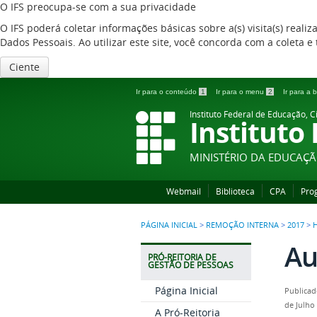
O IFS preocupa-se com a sua privacidade
O IFS poderá coletar informações básicas sobre a(s) visita(s) reali
Dados Pessoais. Ao utilizar este site, você concorda com a coleta
Ciente
Ir para o conteúdo
1
Ir para o menu
2
Ir para a
Instituto Federal de Educação, C
Instituto
MINISTÉRIO DA EDUCAÇ
Webmail
Biblioteca
CPA
Pro
PÁGINA INICIAL
>
REMOÇÃO INTERNA
>
2017
>
Au
PRÓ-REITORIA DE
GESTÃO DE PESSOAS
Página Inicial
Publicad
de Julho
A Pró-Reitoria