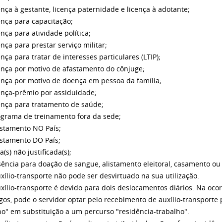
cença à gestante, licença paternidade e licença à adotante;
cença para capacitação;
ença para atividade política;
ença para prestar serviço militar;
ença para tratar de interesses particulares (LTIP);
cença por motivo de afastamento do cônjuge;
cença por motivo de doença em pessoa da família;
cença-prêmio por assiduidade;
cença para tratamento de saúde;
ograma de treinamento fora da sede;
astamento NO País;
astamento DO País;
ta(s) não justificada(s);
sência para doação de sangue, alistamento eleitoral, casamento ou 
uxílio-transporte não pode ser desvirtuado na sua utilização.
uxílio-transporte é devido para dois deslocamentos diários. Na oc
os, pode o servidor optar pelo recebimento de auxílio-transport
ho" em substituição a um percurso "residência-trabalho".