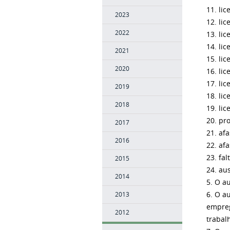
11. li
2023
12. li
2022
13. lic
14. lic
2021
15. lic
2020
16. li
17. li
2019
18. li
2018
19. li
20. pr
2017
21. af
2016
22. af
23. fal
2015
24. au
2014
5. O a
6. O a
2013
empreg
2012
trabal