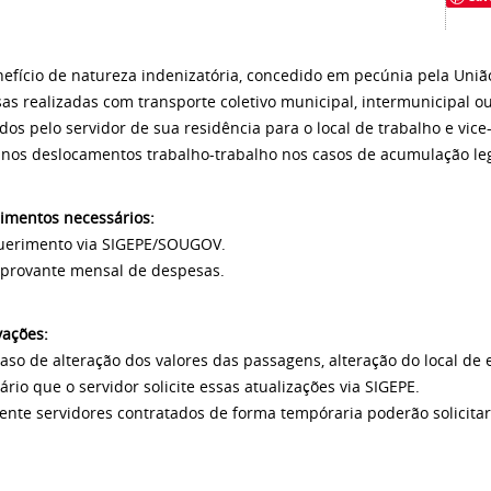
nefício de natureza indenizatória, concedido em pecúnia pela União
as realizadas com transporte coletivo municipal, intermunicipal o
ados pelo servidor de sua residência para o local de trabalho e vi
 nos deslocamentos trabalho-trabalho nos casos de acumulação leg
imentos n
ecessários
:
uerimento via SIGEPE/SOUGOV.
provante mensal de despesas.
ações:
caso de alteração dos valores das passagens, alteração do local de e
ário que o servidor solicite essas atualizações via SIGEPE.
ente servidores contratados de forma tempóraria poderão solicitar