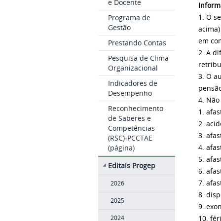
e Docente
Inform
1. O s
Programa de
Gestão
acima)
em com
Prestando Contas
2. A d
Pesquisa de Clima
retrib
Organizacional
3. O a
Indicadores de
pensão
Desempenho
4. Não
Reconhecimento
1. afa
de Saberes e
2. aci
Competências
3. afa
(RSC)-PCCTAE
4. afa
(página)
5. afa
Editais Progep
6. afa
7. afa
2026
8. dis
2025
9. exo
10. fér
2024