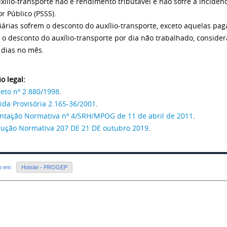
uxílio-transporte não é rendimento tributável e não sofre a incidên
r Público (PSSS).
diárias sofrem o desconto do auxílio-transporte, exceto aquelas pag
a o desconto do auxílio-transporte por dia não trabalhado, consider
) dias no mês.
o legal:
eto nº 2.880/1998
.
da Provisória 2.165-36/2001
.
ntação Normativa nº 4/SRH/MPOG de 11 de abril de 2011
.
rução Normativa 207 DE 21 DE outubro 2019
.
do em:
Hotsite - PROGEP