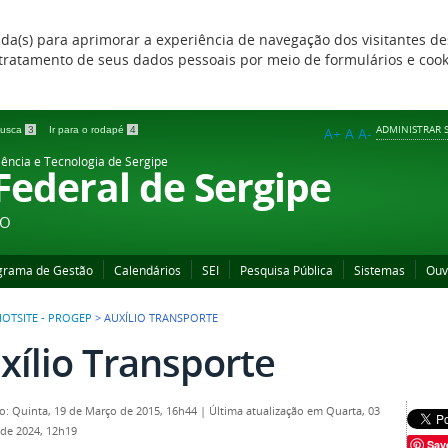
zada(s) para aprimorar a experiência de navegação dos visitantes de
 e tratamento de seus dados pessoais por meio de formulários e coo
ADMINISTRAR S
 busca
3
Ir para o rodapé
4
A+
A
A-
iência e Tecnologia de Sergipe
 Federal de Sergipe
ÃO
grama de Gestão
Calendários
SEI
Pesquisa Pública
Sistemas
Ouv
HOTSITE - PROGEP
>
AUXÍLIO TRANSPORTE
xílio Transporte
o: Quinta, 19 de Março de 2015, 16h44
|
Última atualização em Quarta, 03
 de 2024, 12h19
Sav