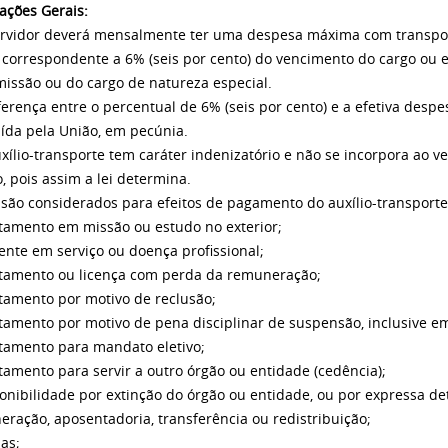
ações Gerais:
ervidor deverá mensalmente ter uma despesa máxima com transport
 correspondente a 6% (seis por cento) do vencimento do cargo ou
issão ou do cargo de natureza especial.
iferença entre o percentual de 6% (seis por cento) e a efetiva desp
uída pela União, em pecúnia.
uxílio-transporte tem caráter indenizatório e não se incorpora ao
, pois assim a lei determina.
 são considerados para efeitos de pagamento do auxílio-transporte
stamento em missão ou estudo no exterior;
dente em serviço ou doença profissional;
stamento ou licença com perda da remuneração;
stamento por motivo de reclusão;
stamento por motivo de pena disciplinar de suspensão, inclusive em
stamento para mandato eletivo;
stamento para servir a outro órgão ou entidade (cedência);
ponibilidade por extinção do órgão ou entidade, ou por expressa de
neração, aposentadoria, transferência ou redistribuição;
ias;