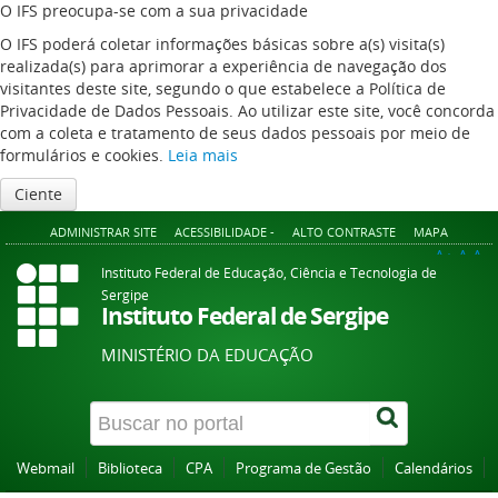
O IFS preocupa-se com a sua privacidade
O IFS poderá coletar informações básicas sobre a(s) visita(s)
realizada(s) para aprimorar a experiência de navegação dos
visitantes deste site, segundo o que estabelece a Política de
Privacidade de Dados Pessoais. Ao utilizar este site, você concorda
com a coleta e tratamento de seus dados pessoais por meio de
formulários e cookies.
Leia mais
Ciente
ADMINISTRAR SITE
ACESSIBILIDADE -
ALTO CONTRASTE
MAPA
A+
A
A-
Instituto Federal de Educação, Ciência e Tecnologia de
Sergipe
Instituto Federal de Sergipe
MINISTÉRIO DA EDUCAÇÃO
Webmail
Biblioteca
CPA
Programa de Gestão
Calendários