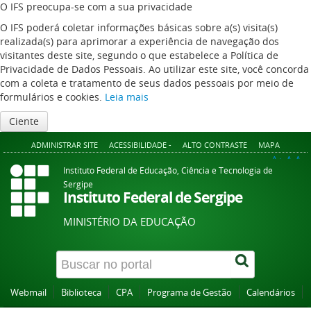
O IFS preocupa-se com a sua privacidade
O IFS poderá coletar informações básicas sobre a(s) visita(s)
realizada(s) para aprimorar a experiência de navegação dos
visitantes deste site, segundo o que estabelece a Política de
Privacidade de Dados Pessoais. Ao utilizar este site, você concorda
com a coleta e tratamento de seus dados pessoais por meio de
formulários e cookies.
Leia mais
Ciente
ADMINISTRAR SITE
ACESSIBILIDADE -
ALTO CONTRASTE
MAPA
A+
A
A-
Instituto Federal de Educação, Ciência e Tecnologia de
Sergipe
Instituto Federal de Sergipe
MINISTÉRIO DA EDUCAÇÃO
Webmail
Biblioteca
CPA
Programa de Gestão
Calendários