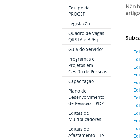
Não h
Equipe da
artigo
PROGEP
Legislação
Quadro de Vagas
Subca
QRSTA e BPEq.
Guia do Servidor
Ed
Programas e
Ed
Projetos em
Ed
Gestão de Pessoas
Ed
Capacitação
Ed
Ed
Plano de
Desenvolvimento
Ed
de Pessoas - PDP
Ed
Ed
Editais de
Multiplicadores
Ed
Ed
Editais de
Afastamento - TAE
Ed