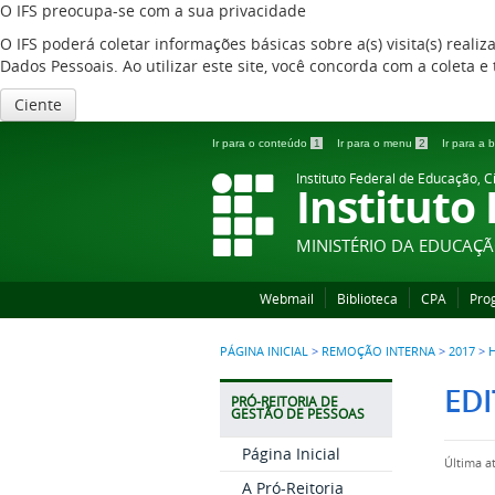
O IFS preocupa-se com a sua privacidade
O IFS poderá coletar informações básicas sobre a(s) visita(s) reali
Dados Pessoais. Ao utilizar este site, você concorda com a coleta
Ciente
Ir para o conteúdo
1
Ir para o menu
2
Ir para a
Instituto Federal de Educação, C
Instituto
MINISTÉRIO DA EDUCAÇ
Webmail
Biblioteca
CPA
Pro
PÁGINA INICIAL
>
REMOÇÃO INTERNA
>
2017
>
EDI
PRÓ-REITORIA DE
GESTÃO DE PESSOAS
Página Inicial
Última a
A Pró-Reitoria