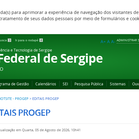
zada(s) para aprimorar a experiência de navegação dos visitantes de
 e tratamento de seus dados pessoais por meio de formulários e coo
ADMINISTRAR S
 busca
3
Ir para o rodapé
4
A+
A
A-
iência e Tecnologia de Sergipe
 Federal de Sergipe
ÃO
grama de Gestão
Calendários
SEI
Pesquisa Pública
Sistemas
Ouv
HOTSITE - PROGEP
>
EDITAIS PROGEP
TAIS PROGEP
tualização em Quarta, 05 de Agosto de 2026, 10h41