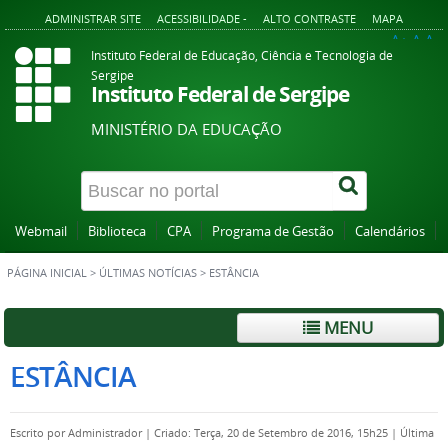
ADMINISTRAR SITE
ACESSIBILIDADE -
ALTO CONTRASTE
MAPA
A+
A
A-
Instituto Federal de Educação, Ciência e Tecnologia de
Sergipe
Instituto Federal de Sergipe
MINISTÉRIO DA EDUCAÇÃO
Webmail
Biblioteca
CPA
Programa de Gestão
Calendários
PÁGINA INICIAL
>
ÚLTIMAS NOTÍCIAS
>
ESTÂNCIA
MENU
ESTÂNCIA
Escrito por
Administrador
|
Criado: Terça, 20 de Setembro de 2016, 15h25
|
Última