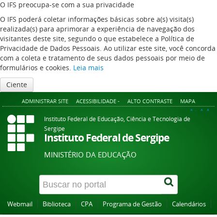
O IFS preocupa-se com a sua privacidade
O IFS poderá coletar informações básicas sobre a(s) visita(s)
realizada(s) para aprimorar a experiência de navegação dos
visitantes deste site, segundo o que estabelece a Política de
Privacidade de Dados Pessoais. Ao utilizar este site, você concorda
com a coleta e tratamento de seus dados pessoais por meio de
formulários e cookies.
Leia mais
Ciente
ADMINISTRAR SITE
ACESSIBILIDADE -
ALTO CONTRASTE
MAPA
A+
A
A-
Instituto Federal de Educação, Ciência e Tecnologia de
Sergipe
Instituto Federal de Sergipe
MINISTÉRIO DA EDUCAÇÃO
Webmail
Biblioteca
CPA
Programa de Gestão
Calendários