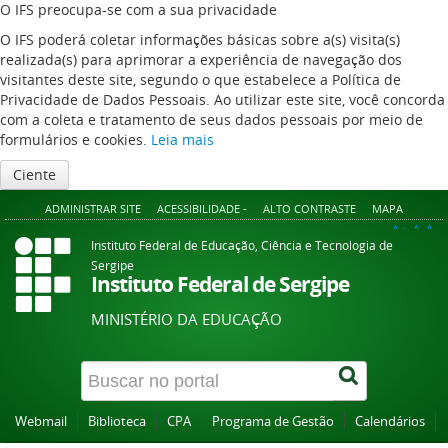
O IFS preocupa-se com a sua privacidade
O IFS poderá coletar informações básicas sobre a(s) visita(s)
realizada(s) para aprimorar a experiência de navegação dos
visitantes deste site, segundo o que estabelece a Política de
Privacidade de Dados Pessoais. Ao utilizar este site, você concorda
com a coleta e tratamento de seus dados pessoais por meio de
formulários e cookies.
Leia mais
Ciente
ADMINISTRAR SITE
ACESSIBILIDADE -
ALTO CONTRASTE
MAPA
A+
A
A-
Instituto Federal de Educação, Ciência e Tecnologia de
Sergipe
Instituto Federal de Sergipe
MINISTÉRIO DA EDUCAÇÃO
Webmail
Biblioteca
CPA
Programa de Gestão
Calendários