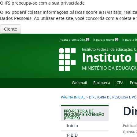
O IFS preocupa-se com a sua privacidade
O IFS poderá coletar informações básicas sobre a(s) visita(s) reali
Dados Pessoais. Ao utilizar este site, você concorda com a coleta
Ciente
Ir para o conteúdo
1
Ir para o menu
2
Ir para a
Instituto Federal de Educação, C
Instituto
MINISTÉRIO DA EDUCAÇ
Webmail
Biblioteca
CPA
Pro
PÁGINA INICIAL
>
DIRETORIA DE PESQUISA E 
Di
PRÓ-REITORIA DE
PESQUISA E EXTENSÃO
(PROPEX)
Início
Publicad
Quinta, 
PIBID