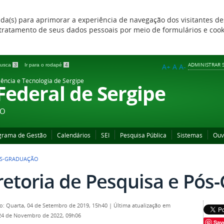
zada(s) para aprimorar a experiência de navegação dos visitantes de
 e tratamento de seus dados pessoais por meio de formulários e coo
ADMINISTRAR S
 busca
3
Ir para o rodapé
4
A+
A
A-
iência e Tecnologia de Sergipe
 Federal de Sergipe
ÃO
grama de Gestão
Calendários
SEI
Pesquisa Pública
Sistemas
Ouv
PÓS-GRADUAÇÃO
retoria de Pesquisa e Pós
o: Quarta, 04 de Setembro de 2019, 15h40
|
Última atualização em
24 de Novembro de 2022, 09h06
Sav