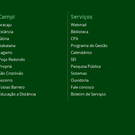
Campi
Serviços
Aracaju
Webmail
Estância
Biblioteca
Glória
CPA
Itabaiana
Programa de Gestão
Lagarto
Calendários
Poço Redondo
SEI
Propriá
Pesquisa Pública
São Cristóvão
Sistemas
Socorro
Ouvidoria
Tobias Barreto
Fale conosco
Educação a Distância
Boletim de Serviços