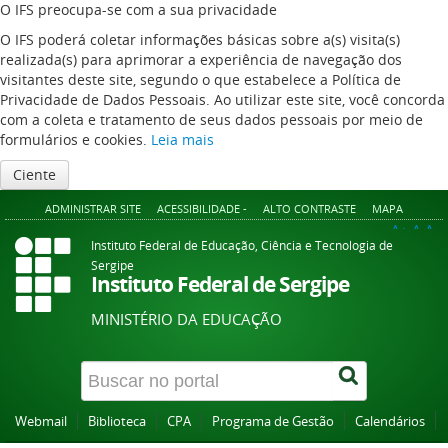
O IFS preocupa-se com a sua privacidade
O IFS poderá coletar informações básicas sobre a(s) visita(s)
realizada(s) para aprimorar a experiência de navegação dos
visitantes deste site, segundo o que estabelece a Política de
Privacidade de Dados Pessoais. Ao utilizar este site, você concorda
com a coleta e tratamento de seus dados pessoais por meio de
formulários e cookies.
Leia mais
Ciente
ADMINISTRAR SITE
ACESSIBILIDADE -
ALTO CONTRASTE
MAPA
A+
A
A-
Instituto Federal de Educação, Ciência e Tecnologia de
Sergipe
Instituto Federal de Sergipe
MINISTÉRIO DA EDUCAÇÃO
Webmail
Biblioteca
CPA
Programa de Gestão
Calendários