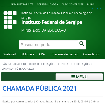
ADMINISTRAR SITE
ACESSIBILIDADE -
ALTO CONTRASTE
MAPA
A+
A
A-
Instituto Federal de Educação, Ciência e Tecnologia de
Sergipe
Instituto Federal de Sergipe
MINISTÉRIO DA EDUCAÇÃO
Webmail
Biblioteca
CPA
Programa de Gestão
Calendários
PÁGINA INICIAL
>
DIRETORIA DE LICITAÇÕES E CONTRATOS
>
LICITAÇÕES
>
CHAMADA PÚBLICA
>
2021
MENU
CHAMADA PÚBLICA 2021
Escrito por
Administrador
|
Criado: Sexta, 18 de Janeiro de 2019, 03h09
|
Última