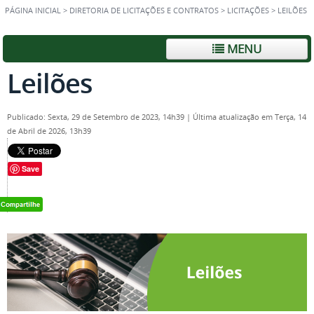
PÁGINA INICIAL
>
DIRETORIA DE LICITAÇÕES E CONTRATOS
>
LICITAÇÕES
>
LEILÕES
MENU
Leilões
Publicado: Sexta, 29 de Setembro de 2023, 14h39
|
Última atualização em Terça, 14
de Abril de 2026, 13h39
Save