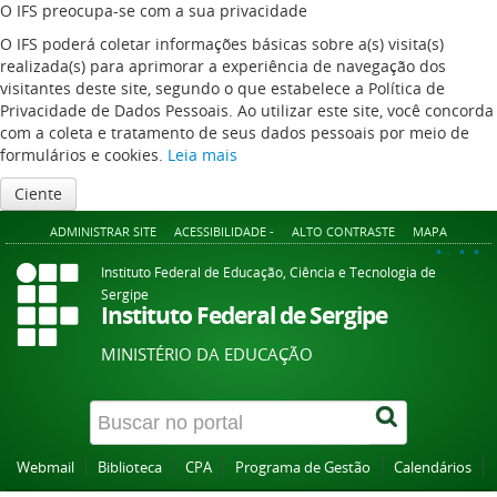
O IFS preocupa-se com a sua privacidade
O IFS poderá coletar informações básicas sobre a(s) visita(s)
realizada(s) para aprimorar a experiência de navegação dos
visitantes deste site, segundo o que estabelece a Política de
Privacidade de Dados Pessoais. Ao utilizar este site, você concorda
com a coleta e tratamento de seus dados pessoais por meio de
formulários e cookies.
Leia mais
Ciente
ADMINISTRAR SITE
ACESSIBILIDADE -
ALTO CONTRASTE
MAPA
A+
A
A-
Instituto Federal de Educação, Ciência e Tecnologia de
Sergipe
Instituto Federal de Sergipe
MINISTÉRIO DA EDUCAÇÃO
Webmail
Biblioteca
CPA
Programa de Gestão
Calendários