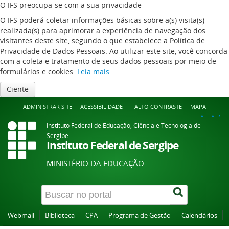
O IFS preocupa-se com a sua privacidade
O IFS poderá coletar informações básicas sobre a(s) visita(s)
realizada(s) para aprimorar a experiência de navegação dos
visitantes deste site, segundo o que estabelece a Política de
Privacidade de Dados Pessoais. Ao utilizar este site, você concorda
com a coleta e tratamento de seus dados pessoais por meio de
formulários e cookies.
Leia mais
Ciente
ADMINISTRAR SITE
ACESSIBILIDADE -
ALTO CONTRASTE
MAPA
A+
A
A-
Instituto Federal de Educação, Ciência e Tecnologia de
Sergipe
Instituto Federal de Sergipe
MINISTÉRIO DA EDUCAÇÃO
Webmail
Biblioteca
CPA
Programa de Gestão
Calendários