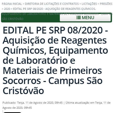
PÁGINA INICIAL
>
DIRETORIA DE LICITAÇÕES E CONTRATOS
>
LICITAÇÕES
>
PREGÕES
>
2020
>
EDITAL PE SRP 08/2020 - AQUISIÇÃO DE REAGENTES QUÍMICOS,
EQUIPAMENTO DE LABORATÓRIO E MATERIAIS DE PRIMEIROS SOCORROS - CAMPUS
MENU
SÃO CRISTÓVÃO
EDITAL PE SRP 08/2020 -
Aquisição de Reagentes
Químicos, Equipamento
de Laboratório e
Materiais de Primeiros
Socorros - Campus São
Cristóvão
Publicado: Terça, 11 de Agosto de 2020, 09h45
|
Última atualização em Terça, 11 de
Agosto de 2020, 09h45