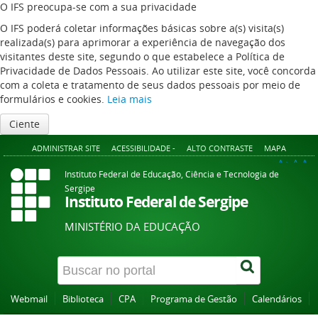
O IFS preocupa-se com a sua privacidade
O IFS poderá coletar informações básicas sobre a(s) visita(s)
realizada(s) para aprimorar a experiência de navegação dos
visitantes deste site, segundo o que estabelece a Política de
Privacidade de Dados Pessoais. Ao utilizar este site, você concorda
com a coleta e tratamento de seus dados pessoais por meio de
formulários e cookies.
Leia mais
Ciente
ADMINISTRAR SITE
ACESSIBILIDADE -
ALTO CONTRASTE
MAPA
A+
A
A-
Instituto Federal de Educação, Ciência e Tecnologia de
Sergipe
Instituto Federal de Sergipe
MINISTÉRIO DA EDUCAÇÃO
Webmail
Biblioteca
CPA
Programa de Gestão
Calendários