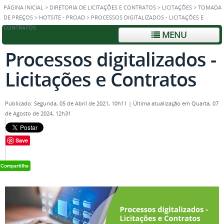
PÁGINA INICIAL
>
DIRETORIA DE LICITAÇÕES E CONTRATOS
>
LICITAÇÕES
>
TOMADA
DE PREÇOS
>
HOTSITE - PROAD
>
PROCESSOS DIGITALIZADOS - LICITAÇÕES E
CONTRATOS
MENU
Processos digitalizados -
Licitações e Contratos
Publicado: Segunda, 05 de Abril de 2021, 10h11
|
Última atualização em Quarta, 07
de Agosto de 2024, 12h31
Save