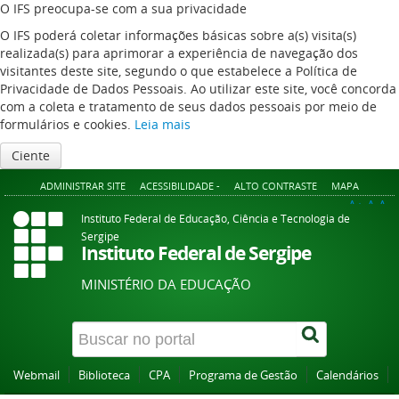
O IFS preocupa-se com a sua privacidade
O IFS poderá coletar informações básicas sobre a(s) visita(s)
realizada(s) para aprimorar a experiência de navegação dos
visitantes deste site, segundo o que estabelece a Política de
Privacidade de Dados Pessoais. Ao utilizar este site, você concorda
com a coleta e tratamento de seus dados pessoais por meio de
formulários e cookies.
Leia mais
Ciente
ADMINISTRAR SITE
ACESSIBILIDADE -
ALTO CONTRASTE
MAPA
A+
A
A-
Instituto Federal de Educação, Ciência e Tecnologia de
Sergipe
Instituto Federal de Sergipe
MINISTÉRIO DA EDUCAÇÃO
Webmail
Biblioteca
CPA
Programa de Gestão
Calendários