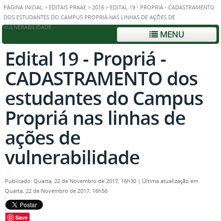
PÁGINA INICIAL
>
EDITAIS PRAAE
>
2016
>
EDITAL 19 - PROPRIÁ - CADASTRAMENTO
DOS ESTUDANTES DO CAMPUS PROPRIÁ NAS LINHAS DE AÇÕES DE
VULNERABILIDADE
MENU
Edital 19 - Propriá -
CADASTRAMENTO dos
estudantes do Campus
Propriá nas linhas de
ações de
vulnerabilidade
Publicado: Quarta, 22 de Novembro de 2017, 16h30
|
Última atualização em
Quarta, 22 de Novembro de 2017, 16h56
Save