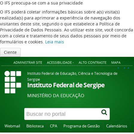
O IFS preocupa-se com a sua privacidade
O IFS poderá coletar informações básicas sobre a(s) visita(s)
realizada(s) para aprimorar a experiência de navegação dos
visitantes deste site, segundo o que estabelece a Política de
Privacidade de Dados Pessoais. Ao utilizar este site, você concorda
com a coleta e tratamento de seus dados pessoais por meio de
formulários e cookies.
Leia mais
Ciente
ADMINISTRAR SITE
ACESSIBILIDADE -
ALTO CONTRASTE
MAPA
A+
A
A-
Instituto Federal de Educação, Ciência e Tecnologia de
Sergipe
Instituto Federal de Sergipe
MINISTÉRIO DA EDUCAÇÃO
Webmail
Biblioteca
CPA
Programa de Gestão
Calendários