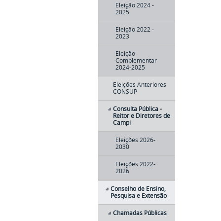
Eleição 2024 -
2025
Eleição 2022 -
2023
Eleição
Complementar
2024-2025
Eleições Anteriores
CONSUP
Consulta Pública -
Reitor e Diretores de
Campi
Eleições 2026-
2030
Eleições 2022-
2026
Conselho de Ensino,
Pesquisa e Extensão
Chamadas Públicas