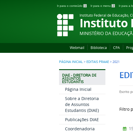
Ir para o conteúdo
1
Ir para o menu
2
Ir para a
Instituto Federal de Educação, C
Instituto
MINISTÉRIO DA EDUCAÇ
Webmail
Biblioteca
CPA
Pro
PÁGINA INICIAL
>
EDITAIS PRAAE
>
2021
EDI
DIAE - DIRETORIA DE
ASSUNTOS
ESTUDANTIS
Página Inicial
Escrito 
Sobre a Diretoria
de Assuntos
Filtro 
Estudantis (DIAE)
Publicações DIAE
15
Coordenadoria