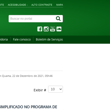
ITE
ACESSIBILIDADE -
ALTO CONTRASTE
MAPA
idoria
Fale conosco
Boletim de Serviços
em Quarta, 22 de Dezembro de 2021, 05h46
Exibir #
SIMPLIFICADO NO PROGRAMA DE