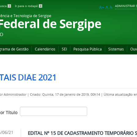
ADMINISTRAR S
 busca
3
Ir para o rodapé
4
A+
A
A-
iência e Tecnologia de Sergipe
 Federal de Sergipe
ÃO
grama de Gestão
Calendários
SEI
Pesquisa Pública
Sistemas
Ouv
TAIS DIAE 2021
por
Administrador
|
Criado: Quinta, 17 de Janeiro de 2019, 00h14
|
Última atualização 
por Título
/06/21
EDITAL Nº 15 DE CADASTRAMENTO TEMPORÁRIO 