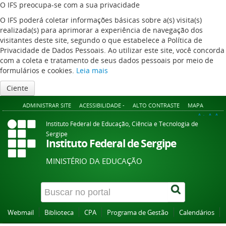
O IFS preocupa-se com a sua privacidade
O IFS poderá coletar informações básicas sobre a(s) visita(s)
realizada(s) para aprimorar a experiência de navegação dos
visitantes deste site, segundo o que estabelece a Política de
Privacidade de Dados Pessoais. Ao utilizar este site, você concorda
com a coleta e tratamento de seus dados pessoais por meio de
formulários e cookies.
Leia mais
Ciente
ADMINISTRAR SITE
ACESSIBILIDADE -
ALTO CONTRASTE
MAPA
A+
A
A-
Instituto Federal de Educação, Ciência e Tecnologia de
Sergipe
Instituto Federal de Sergipe
MINISTÉRIO DA EDUCAÇÃO
Webmail
Biblioteca
CPA
Programa de Gestão
Calendários