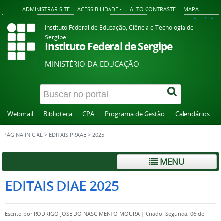
ADMINISTRAR SITE
ACESSIBILIDADE -
ALTO CONTRASTE
MAPA
A+
A
A-
Instituto Federal de Educação, Ciência e Tecnologia de
Sergipe
Instituto Federal de Sergipe
MINISTÉRIO DA EDUCAÇÃO
Webmail
Biblioteca
CPA
Programa de Gestão
Calendários
PÁGINA INICIAL
>
EDITAIS PRAAE
>
2025
MENU
EDITAIS DIAE 2025
Escrito por
RODRIGO JOSE DO NASCIMENTO MOURA
|
Criado: Segunda, 06 de