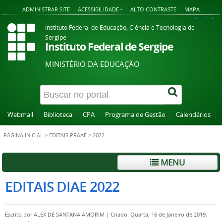
ADMINISTRAR SITE
ACESSIBILIDADE -
ALTO CONTRASTE
MAPA
A+
A
A-
Instituto Federal de Educação, Ciência e Tecnologia de
Sergipe
Instituto Federal de Sergipe
MINISTÉRIO DA EDUCAÇÃO
Webmail
Biblioteca
CPA
Programa de Gestão
Calendários
PÁGINA INICIAL
>
EDITAIS PRAAE
>
2022
MENU
EDITAIS DIAE 2022
Escrito por
ALEX DE SANTANA AMORIM
|
Criado: Quarta, 16 de Janeiro de 2019,