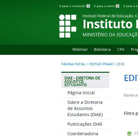
Ir para o conteúdo
1
Ir para o menu
2
Ir para a
Instituto Federal de Educação, C
Instituto
MINISTÉRIO DA EDUCAÇ
Webmail
Biblioteca
CPA
Pro
PÁGINA INICIAL
>
EDITAIS PRAAE
>
2018
EDI
DIAE - DIRETORIA DE
ASSUNTOS
ESTUDANTIS
Página Inicial
Escrito 
Sobre a Diretoria
de Assuntos
Filtro 
Estudantis (DIAE)
Publicações DIAE
17
Coordenadoria