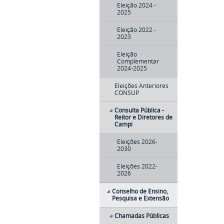
Eleição 2024 -
2025
Eleição 2022 -
2023
Eleição
Complementar
2024-2025
Eleições Anteriores
CONSUP
Consulta Pública -
Reitor e Diretores de
Campi
Eleições 2026-
2030
Eleições 2022-
2026
Conselho de Ensino,
Pesquisa e Extensão
Chamadas Públicas