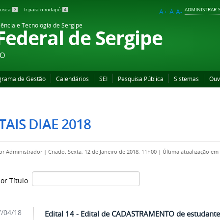
ADMINISTRAR S
 busca
3
Ir para o rodapé
4
A+
A
A-
iência e Tecnologia de Sergipe
 Federal de Sergipe
ÃO
grama de Gestão
Calendários
SEI
Pesquisa Pública
Sistemas
Ouv
TAIS DIAE 2018
por
Administrador
|
Criado: Sexta, 12 de Janeiro de 2018, 11h00
|
Última atualização em
por Título
/04/18
Edital 14 - Edital de CADASTRAMENTO de estudante