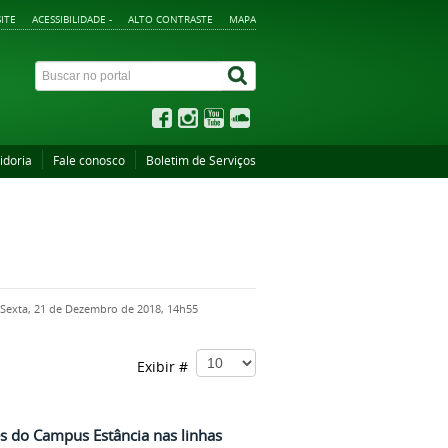
ITE
ACESSIBILIDADE -
ALTO CONTRASTE
MAPA
idoria
Fale conosco
Boletim de Serviços
 Sexta, 21 de Dezembro de 2018, 14h55
Exibir #
s do Campus Estância nas linhas