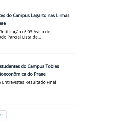
tes do Campus Lagarto nas Linhas
aae
Retificação nº 03 Aviso de
o Parcial Lista de...
Estudantes do Campus Tobias
cioeconômica do Praae
 Entrevistas Resultado Final
im