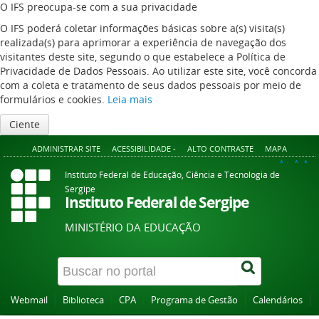
O IFS preocupa-se com a sua privacidade
O IFS poderá coletar informações básicas sobre a(s) visita(s)
realizada(s) para aprimorar a experiência de navegação dos
visitantes deste site, segundo o que estabelece a Política de
Privacidade de Dados Pessoais. Ao utilizar este site, você concorda
com a coleta e tratamento de seus dados pessoais por meio de
formulários e cookies.
Leia mais
Ciente
ADMINISTRAR SITE
ACESSIBILIDADE -
ALTO CONTRASTE
MAPA
A+
A
A-
Instituto Federal de Educação, Ciência e Tecnologia de
Sergipe
Instituto Federal de Sergipe
MINISTÉRIO DA EDUCAÇÃO
Webmail
Biblioteca
CPA
Programa de Gestão
Calendários