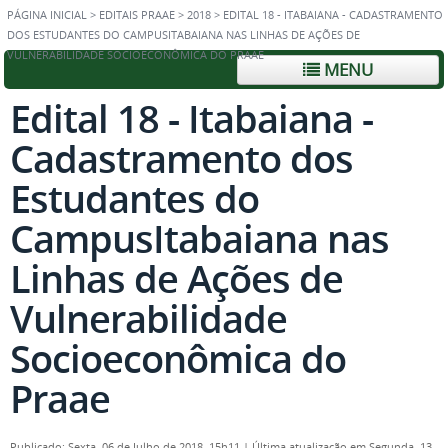
PÁGINA INICIAL
>
EDITAIS PRAAE
>
2018
>
EDITAL 18 - ITABAIANA - CADASTRAMENTO
DOS ESTUDANTES DO CAMPUSITABAIANA NAS LINHAS DE AÇÕES DE
VULNERABILIDADE SOCIOECONÔMICA DO PRAAE
MENU
Edital 18 - Itabaiana -
Cadastramento dos
Estudantes do
CampusItabaiana nas
Linhas de Ações de
Vulnerabilidade
Socioeconômica do
Praae
Publicado: Sexta, 06 de Julho de 2018, 15h11
|
Última atualização em Segunda, 13